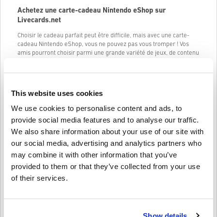
Achetez une carte-cadeau Nintendo eShop sur
Livecards.net
Choisir le cadeau parfait peut être difficile, mais avec une carte-
cadeau Nintendo eShop, vous ne pouvez pas vous tromper ! Vos
amis pourront choisir parmi une grande variété de jeux, de contenu
téléchargeable et de contenu en jeu pour leurs jeux Nintendo
Switch et Wii U préférés.
Avec une carte-cadeau Nintendo eShop, vos amis peuvent obtenir
This website uses cookies
les derniers jeux et modules complémentaires dès leur sortie. Ils
pourront également profiter des soldes et des réductions sur les
We use cookies to personalise content and ads, to
jeux numériques. Qu'ils aiment Mario Kart, Zelda, Splatoon ou toute
provide social media features and to analyse our traffic.
autre franchise Nintendo, ils seront sûrs de trouver quelque chose
qu'ils aiment.
We also share information about your use of our site with
our social media, advertising and analytics partners who
Voici quelques coupures de cartes Nintendo eShop que vous
pouvez acheter :
may combine it with other information that you’ve
provided to them or that they’ve collected from your use
Carte Nintendo eShop 20 USD
of their services.
Carte Nintendo eShop 35 USD
Carte Nintendo eShop 50 USD
Notez que le Nintendo eShop affiche les prix dans la devise qui
Show details