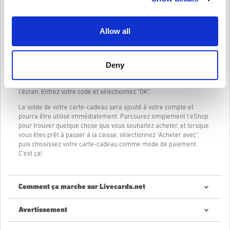
correspond au paramètre de votre pays/région. Alors n'attendez
plus, rendez-vous sur Livecards.net et achetez une carte-cadeau
Nintendo eShop dès aujourd'hui ! Vos amis vous en remercieront !
Allow all
Comment utiliser votre carte-cadeau Nintendo eShop ?
En supposant que vous ayez déjà un compte Nintendo, connectez-
Deny
vous et rendez-vous sur le Nintendo eShop.
Sélectionnez "Entrer le code" dans le menu sur le côté gauche de
l'écran. Entrez votre code et sélectionnez "OK".
Le solde de votre carte-cadeau sera ajouté à votre compte et
pourra être utilisé immédiatement. Parcourez simplement l'eShop
pour trouver quelque chose que vous souhaitez acheter, et lorsque
vous êtes prêt à passer à la caisse, sélectionnez "Acheter avec",
puis choisissez votre carte-cadeau comme mode de paiement.
C'est ça!
Comment ça marche sur Livecards.net
Avertissement
Nouveau sur Livecards.net ? Acheter des codes numériques est
rapide et facile :