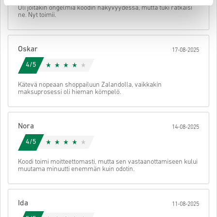
• Valitse tuote
Oli joitakin ongelmia koodin näkyvyydessä, mutta tuki ratkaisi
Lähetä
Peruuta
ne. Nyt toimii.
• Syötä sähköpostiosoitteesi
• Valitse haluamasi maksutapa
• Viimeistele tilauksesi
Oskar
17-08-2025
Tämän jälkeen saat sähköpostin, jossa on turvallinen linkki koodisi
käyttöön.
4/5
Kätevä nopeaan shoppailuun Zalandolla, vaikkakin
maksuprosessi oli hieman kömpelö.
Nora
14-08-2025
4/5
Koodi toimi moitteettomasti, mutta sen vastaanottamiseen kului
muutama minuutti enemmän kuin odotin.
Ida
11-08-2025