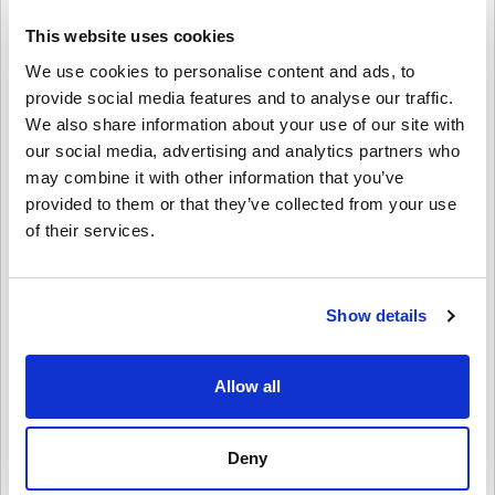
This website uses cookies
Näin se toimii Livecards.netissä
We use cookies to personalise content and ads, to
provide social media features and to analyse our traffic.
HUOM
We also share information about your use of our site with
Uusi Livecards.netissä? Digitaalisten koodien ostaminen on nopeaa
ja helppoa:
our social media, advertising and analytics partners who
Pre-Order
tuotteet ovat tilattavissa ennakkoon ja ne
may combine it with other information that you’ve
toimitetaan viimeistään tuotteen julkaisupäivänä, muut
provided to them or that they’ve collected from your use
Anna palautetta
4,6/5
10
Palautteet
tuotteet toimitamme heti kun maksu on saapunut perille.
of their services.
Emme myy tuotteita kaupalliseen käyttöön.
Ostat vain digitaalisen tuotteen.
Lisätietoja, ks.
UKK
.
Hakon
23-08-2025
Jos sinulla on ongelmia ostoksenteon yhteydessä, otathan
Annettu tähti:
5/5
meihin
yhteyttä
.
Show details
Kaikki ladattavat pelikoodimme on tuotettu pelin kehittäjän
toimesta ja siksi ne ovat taatusti aitoja ja alkuperäisiä.
Erittäin kätevä nopeaan ostoskierrokseen Zalando Norjassa.
Koodeilla ei ole parasta ennen -päivää.
Allow all
Ladattava sisältö ja DLC- tuotteet: Sinulla on oltava
alkuperäinen peruspeli voidaksesi käyttää näitä tuotteita.
Voit saada useita koodeja joillekin tuotteille.
Håkon
20-08-2025
Deny
3/5
Katso nopea opas yllä tai seuraa alla olevia vaiheita 👇