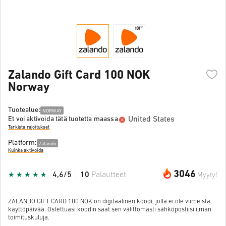
Zalando Gift Card 100 NOK
Norway
Tuotealue:
NORWAY
United States
Et voi aktivoida tätä tuotetta maassa
Tarkista rajoitukset
Platform:
Zalando
Kuinka aktivoida
3046
4,6/5
10
Palautteet
Myyty!
ZALANDO GIFT CARD 100 NOK on digitaalinen koodi, jolla ei ole viimeistä
käyttöpäivää. Ostettuasi koodin saat sen välittömästi sähköpostiisi ilman
toimituskuluja.