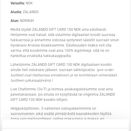
Valuutta:
NOK
Alusta:
ZALANDO
Alue:
NORWAY
Meiltä löydät ZALANDO GIFT CARD 100 NOK aina edullisesti.
Hintamme ovat halvat, sillä ostamme digitaaliset koodit suurissa
tukkuerissä ja annamme ostoissa syntyneet säästöt suoraan sinun
hyväksesi Arvoisa Asiakkaamme. Edullisuuden lisäksi voit olla
varma, että koodimme ovat aina 100% legitiimejä, sillä ne on
hankittua virallisilta tukkukauppiailta.
Lähetämme ZALANDO GIFT CARD 100 NOK digitaalisen koodin
sinulle heti ostoksesi jälkeen, suoraan sähköpostiisi.
(pre-order
tuotteet ovat tilattavissa ennakkoon ja ne toimitetaan viimeistään
tuotteen julkaisupäivänä.)
Live Chattimme (24/7) ja toimiva asiakaspalvelumme ovat aina
palveluksessasi, jos sinulla on kysyttävää tai ongelmia ZALANDO
GIFT CARD 100 NOK koodiin liittyen.
Helppokäyttöinen, 3-vaiheinen ostosysteemimme on
suoraviivainen, eikä sisällä ylimääräistä kaavakkeiden täyttöä.
Anna vain meiliosoitteesi, valitse maksutapa ja maksa, eli
ZALANDO GIFT CARD 100 NOK ostaminen livecards.net:stä on
todella nopeaa ja helppoa.