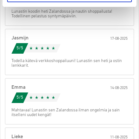
• Valitse tuote
Lähetä
Peruuta
Lunastin koodin heti Zalandossa ja nautin shoppailusta!
• Syötä sähköpostiosoitteesi
Todellinen pelastus syntymäpäiviin.
• Valitse haluamasi maksutapa
• Viimeistele tilauksesi
Tämän jälkeen saat sähköpostin, jossa on turvallinen linkki koodisi
Jasmijn
17-08-2025
käyttöön.
5/5
Todella kätevä verkkoshoppailuuni! Lunastin sen heti ja ostin
lenkkarit.
Emma
14-08-2025
5/5
Mahtavaa! Lunastin sen Zalandossa ilman ongelmia ja sain
itselleni uudet kengät!
Lieke
11-08-2025