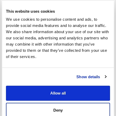
ja helppoa.
This website uses cookies
Näin se toimii Livecards.netissä
We use cookies to personalise content and ads, to
provide social media features and to analyse our traffic.
HUOM
Uusi Livecards.netissä? Digitaalisten koodien ostaminen on nopeaa
We also share information about your use of our site with
ja helppoa:
our social media, advertising and analytics partners who
Pre-Order
tuotteet ovat tilattavissa ennakkoon ja ne
may combine it with other information that you’ve
toimitetaan viimeistään tuotteen julkaisupäivänä, muut
provided to them or that they’ve collected from your use
Anna palautetta
4,5/5
10
Palautteet
tuotteet toimitamme heti kun maksu on saapunut perille.
Emme myy tuotteita kaupalliseen käyttöön.
of their services.
Ostat vain digitaalisen tuotteen.
Lisätietoja, ks.
UKK
.
Mila
23-08-2025
Jos sinulla on ongelmia ostoksenteon yhteydessä, otathan
Annettu tähti:
4/5
meihin
yhteyttä
.
Show details
Kaikki ladattavat pelikoodimme on tuotettu pelin kehittäjän
toimesta ja siksi ne ovat taatusti aitoja ja alkuperäisiä.
Sain sen heti ja shoppailin saman tien. Pieni ongelma
voucherin linkin kanssa, mutta se ratkesi.
Koodeilla ei ole parasta ennen -päivää.
Allow all
Ladattava sisältö ja DLC- tuotteet: Sinulla on oltava
alkuperäinen peruspeli voidaksesi käyttää näitä tuotteita.
Voit saada useita koodeja joillekin tuotteille.
Lieke
20-08-2025
Deny
Katso nopea opas yllä tai seuraa alla olevia vaiheita 👇
5/5