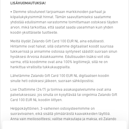
LISÄHUOMAUTUKSIA!
• Olemme sitoutuneet tarjoamaan markkinoiden parhaat ja
kilpailukykyisimmät hinnat. Tämän saavuttamiseksi saatamme
yhdistää edullisimman varastomme toimittamaan ostoksesi täyden
arvon, mikä tarkoittaa, että saatat saada useamman kuin yhden
koodin yksittäiselle tuotteelle.
Meiltä löydät Zalando Gift Card 100 EUR NL aina edullisesti.
Hintamme ovat halvat, sillä ostamme digitaaliset koodit suurissa
tukkuerissä ja annamme ostoissa syntyneet säästöt suoraan sinun
hyväksesi Arvoisa Asiakkaamme. Edullisuuden lisäksi voit olla
varma, että koodimme ovat aina 100% legitiimejä, sillä ne on
hankittua virallisilta tukkukauppiailta.
Lähetämme Zalando Gift Card 100 EUR NL digitaalisen koodin
sinulle heti ostoksesi jälkeen, suoraan sähköpostiisi.
Live Chattimme (24/7) ja toimiva asiakaspalvelumme ovat aina
palveluksessasi, jos sinulla on kysyttävää tai ongelmia Zalando Gift
Card 100 EUR NL koodiin liittyen.
Helppokäyttöinen, 3-vaiheinen ostosysteemimme on
suoraviivainen, eikä sisällä ylimääräistä kaavakkeiden täyttöä.
Anna vain meiliosoitteesi, valitse maksutapa ja maksa, eli Zalando
Gift Card 100 EUR NL ostaminen livecards.net:stä on todella nopeaa