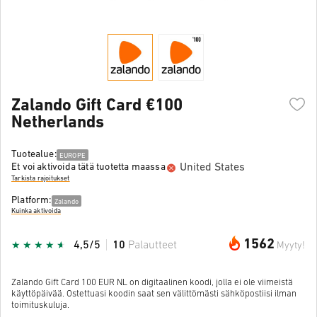
Zalando Gift Card €100
Netherlands
Tuotealue:
EUROPE
United States
Et voi aktivoida tätä tuotetta maassa
Tarkista rajoitukset
Platform:
Zalando
Kuinka aktivoida
1562
4,5/5
10
Palautteet
Myyty!
Zalando Gift Card 100 EUR NL on digitaalinen koodi, jolla ei ole viimeistä
käyttöpäivää. Ostettuasi koodin saat sen välittömästi sähköpostiisi ilman
toimituskuluja.