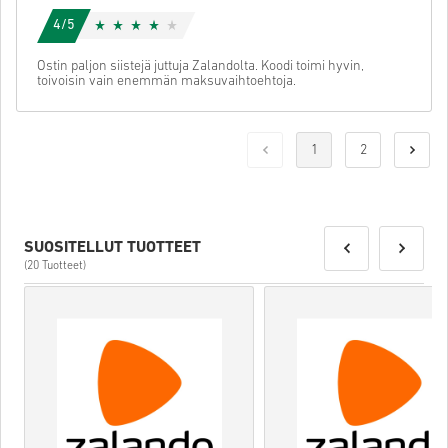
4/5
Ostin paljon siistejä juttuja Zalandolta. Koodi toimi hyvin,
toivoisin vain enemmän maksuvaihtoehtoja.
1
2
SUOSITELLUT TUOTTEET
(20 Tuotteet)