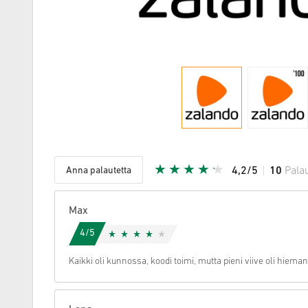
Anna palautetta
4,2/5
10
Pala
Annettu tä
Max
4/5
Kaikki oli kunnossa, koodi toimi, mutta pieni viive oli hiema