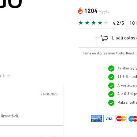
1204
Myyty!
4,2/5
10
Lisää ostos
Tämä on digitaalinen tuote. Koodi l
Asiakastyyty
utteet
99,9 % tilau
Arvosteluarv
hti:
Alle 0,3 % p
23-08-2025
Maksa luotta
n ärsyttävä.