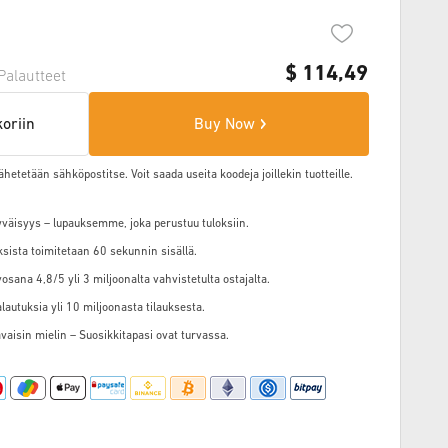
$
114,49
Palautteet
koriin
Buy Now
ähetetään sähköpostitse. Voit saada useita koodeja joillekin tuotteille.
väisyys – lupauksemme, joka perustuu tuloksiin.
ksista toimitetaan 60 sekunnin sisällä.
osana 4,8/5 yli 3 miljoonalta vahvistetulta ostajalta.
alautuksia yli 10 miljoonasta tilauksesta.
vaisin mielin – Suosikkitapasi ovat turvassa.