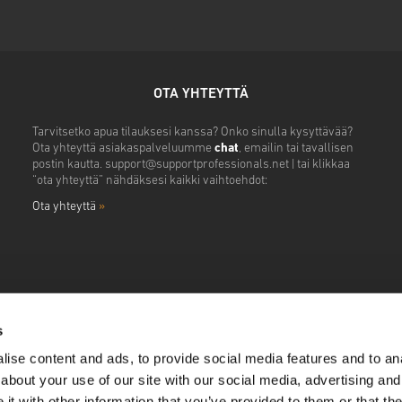
OTA YHTEYTTÄ
Tarvitsetko apua tilauksesi kanssa? Onko sinulla kysyttävää?
Ota yhteyttä asiakaspalveluumme
chat
, emailin tai tavallisen
postin kautta.
support@supportprofessionals.net
| tai klikkaa
“ota yhteyttä” nähdäksesi kaikki vaihtoehdot:
Ota yhteyttä
»
s
ise content and ads, to provide social media features and to anal
about your use of our site with our social media, advertising and
t with other information that you’ve provided to them or that the