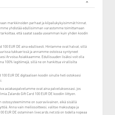
aan markkinoiden parhaat ja kilpailukykyisimmät hinnat.
amme yhdistää edullisimman varastomme toimittamaan
 tarkoittaa, että saatat saada useamman kuin yhden koodin
rd 100 EUR DE aina edullisesti. Hintamme ovat halvat, sillä
suurissa tukkuerissä ja annamme ostoissa syntyneet
esi Arvoisa Asiakkaamme. Edullisuuden lisäksi voit olla
 100% legitiimejä, sillä ne on hankittua virallisilta
100 EUR DE digitaalisen koodin sinulle heti ostoksesi
i.
miva asiakaspalvelumme ovat aina palveluksessasi, jos
elmia Zalando Gift Card 100 EUR DE koodiin liittyen.
n ostosysteemimme on suoraviivainen, eikä sisällä
ttöä. Anna vain meiliosoitteesi, valitse maksutapa ja
 100 EUR DE ostaminen livecards.net:stä on todella nopeaa