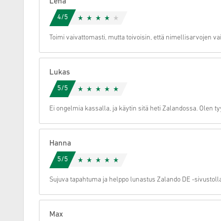
Lena
4/5
Peruuta
Toimi vaivattomasti, mutta toivoisin, että nimellisarvojen v
Lukas
5/5
Ei ongelmia kassalla, ja käytin sitä heti Zalandossa. Olen 
Hanna
5/5
Sujuva tapahtuma ja helppo lunastus Zalando DE -sivustolla
Max