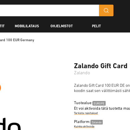
TIT
MOBIILILATAUS
OHJELMISTOT
PELIT
 Card 100 EUR Germany
Zalando Gift Car
Zalando
Zalando Gift Card 100 EUR DE on di
koodin saat sen välittömästi sähk
Tuotealue:
EUROPE
Et voi aktivoida tätä tuotetta m
Tarkista rajoitukset
Platform:
Zalando
Kuinka aktivoida