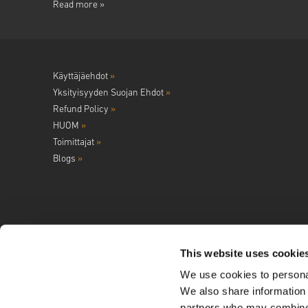
Read more »
Käyttäjäehdot
»
Yksityisyyden Suojan Ehdot
»
Refund Policy
»
HUOM
»
Toimittajat
»
Blogs
»
This website uses cookie
We use cookies to personal
Seuraa meitä
We also share information 
partners who may combine i