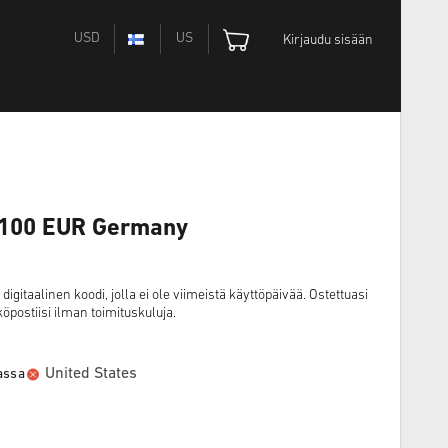
USD
US
Kirjaudu sisään
d 100 EUR Germany
gitaalinen koodi, jolla ei ole viimeistä käyttöpäivää. Ostettuasi
öpostiisi ilman toimituskuluja.
United States
aassa