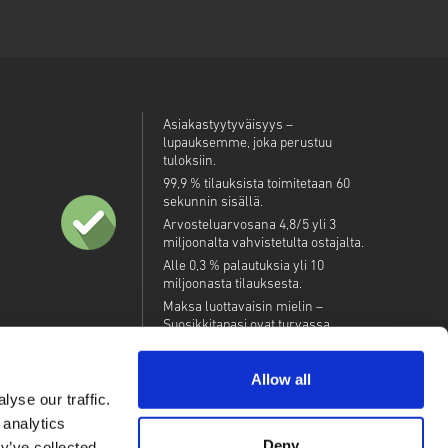
Asiakastyytyväisyys –
lupauksemme, joka perustuu
tuloksiin.
99,9 % tilauksista toimitetaan 60
sekunnin sisällä.
Arvosteluarvosana 4,8/5 yli 3
miljoonalta vahvistetulta ostajalta.
Alle 0,3 % palautuksia yli 10
miljoonasta tilauksesta.
Maksa luottavaisin mielin –
Suosikkitapasi ovat turvassa.
Allow all
yse our traffic.
 analytics
Deny
y’ve collected