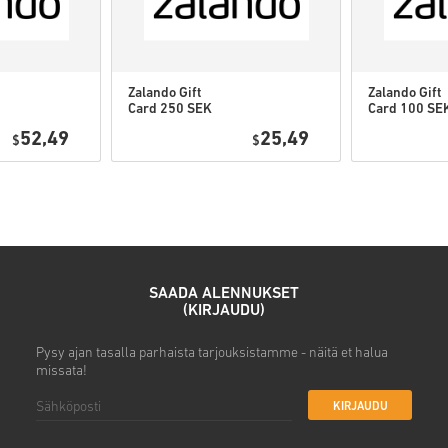
Katso nopea opas yllä tai seur
Zalando Gift
Zalando Gift
• Valitse tuote
Card 250 SEK
Card 100 SE
• Syötä sähköpostiosoitteesi
Sweden
Sweden
52,49
25,49
$
$
• Valitse haluamasi maksuta
• Viimeistele tilauksesi
Tämän jälkeen saat sähköposti
SAADA ALENNUKSET
(KIRJAUDU)
Pysy ajan tasalla parhaista tarjouksistamme - näitä et halua
missata!
KIRJAUDU