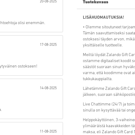
20-08-2025
Tuotekuvaus
Lähetä
LISÄHUOMAUTUKSIA!
aihtoehtoja olisi enemmän.
• Olemme sitoutuneet tarjoam
Tämän saavuttamiseksi saat
ostoksesi täyden arvon, mikä
17-08-2025
yksittäiselle tuotteelle.
Meiltä löydät Zalando Gift Ca
ostamme digitaaliset koodit 
tyytyväinen ostokseen!
säästöt suoraan sinun hyväks
varma, että koodimme ovat aina
tukkukauppiailta.
14-08-2025
Lähetämme Zalando Gift Card 
jälkeen, suoraan sähköpostiis
Live Chattimme (24/7) ja toi
.
sinulla on kysyttävää tai ong
Helppokäyttöinen, 3-vaiheine
ylimääräistä kaavakkeiden täy
11-08-2025
maksa, eli Zalando Gift Card