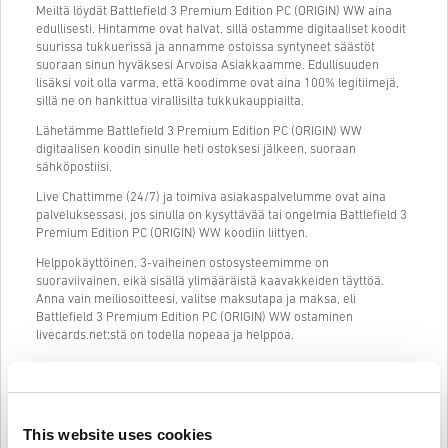
Meiltä löydät Battlefield 3 Premium Edition PC (ORIGIN) WW aina
edullisesti. Hintamme ovat halvat, sillä ostamme digitaaliset koodit
suurissa tukkuerissä ja annamme ostoissa syntyneet säästöt
suoraan sinun hyväksesi Arvoisa Asiakkaamme. Edullisuuden
lisäksi voit olla varma, että koodimme ovat aina 100% legitiimejä,
sillä ne on hankittua virallisilta tukkukauppiailta.
Lähetämme Battlefield 3 Premium Edition PC (ORIGIN) WW
digitaalisen koodin sinulle heti ostoksesi jälkeen, suoraan
sähköpostiisi.
Live Chattimme (24/7) ja toimiva asiakaspalvelumme ovat aina
palveluksessasi, jos sinulla on kysyttävää tai ongelmia Battlefield 3
Premium Edition PC (ORIGIN) WW koodiin liittyen.
Helppokäyttöinen, 3-vaiheinen ostosysteemimme on
suoraviivainen, eikä sisällä ylimääräistä kaavakkeiden täyttöä.
Anna vain meiliosoitteesi, valitse maksutapa ja maksa, eli
Battlefield 3 Premium Edition PC (ORIGIN) WW ostaminen
livecards.net:stä on todella nopeaa ja helppoa.
Näin se toimii Livecards.netissä
This website uses cookies
HUOM