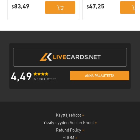
PC (EA app)
83,49
47,25
$
$
4,49
ANNA PALAUTETTA
345 PALAUTTEET
Käyttäjäehdot
»
Yksityisyyden Suojan Ehdot
»
Refund Policy
»
HUOM
»