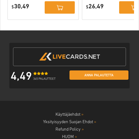
Xbox One WW
Xbox One / Xbox
30,49
26,49
$
Series X|S
$
4,49
ANNA PALAUTETTA
345 PALAUTTEET
Käyttäjäehdot
»
Yksityisyyden Suojan Ehdot
»
Refund Policy
»
HUOM
»