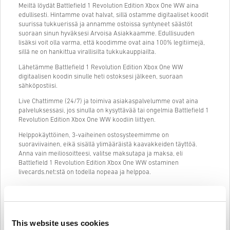
Meiltä löydät Battlefield 1 Revolution Edition Xbox One WW aina
edullisesti. Hintamme ovat halvat, sillä ostamme digitaaliset koodit
suurissa tukkuerissä ja annamme ostoissa syntyneet säästöt
suoraan sinun hyväksesi Arvoisa Asiakkaamme. Edullisuuden
lisäksi voit olla varma, että koodimme ovat aina 100% legitiimejä,
sillä ne on hankittua virallisilta tukkukauppiailta.
Lähetämme Battlefield 1 Revolution Edition Xbox One WW
digitaalisen koodin sinulle heti ostoksesi jälkeen, suoraan
sähköpostiisi.
Live Chattimme (24/7) ja toimiva asiakaspalvelumme ovat aina
palveluksessasi, jos sinulla on kysyttävää tai ongelmia Battlefield 1
Revolution Edition Xbox One WW koodiin liittyen.
Helppokäyttöinen, 3-vaiheinen ostosysteemimme on
suoraviivainen, eikä sisällä ylimääräistä kaavakkeiden täyttöä.
Anna vain meiliosoitteesi, valitse maksutapa ja maksa, eli
Battlefield 1 Revolution Edition Xbox One WW ostaminen
livecards.net:stä on todella nopeaa ja helppoa.
Näin se toimii Livecards.netissä
This website uses cookies
HUOM