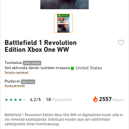
Battlefield 1 Revolution
Edition Xbox One WW
Tuotealue:
WORLDWIDE
United States
Voit aktivoida tämän tuotteen maassa
Tarkista rajoitukset
Platform:
Xbox Live
Kuinka aktivoida
2557
4,2/5
10
Palautteet
Myyty!
Battlefield 1 Revolution Edition Xbox One WW on digitaalinen koodi, jolla ei
ole viimeistä käyttöpäivää. Ostettuasi koodin saat sen välittömästi
sähköpostiisi ilman toimituskuluja.