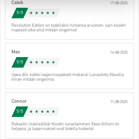
Caleb
17-08-2025
käyttöön.
5/5
Revolution Edition on todellakin hintansa arvoinen, sain koodin
nopeasti eikä ollut mitään ongelmia!
Max
14-08-2025
5/5
Upea diili, kaikki laajennuspaketit mukana! Lunastettu Xboxilla
ilman mitään ongelmia.
Connor
11-08-2025
5/5
Rakastin lisäsisältöä! Koodin lunastaminen Xbox-tililleni oli
helppoa, ja laajennukset ovat todella huikeita!