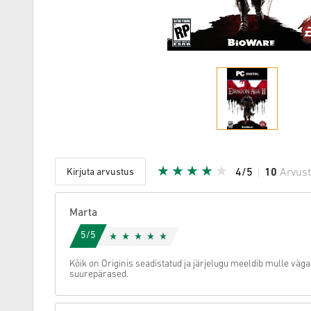
Kirjuta arvustus
4/5
10
Arvus
Antud täh
Marta
5/5
Kõik on Originis seadistatud ja järjelugu meeldib mulle väg
suurepärased.