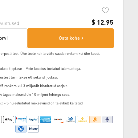
$
12,95
vustused
orvi
Osta kohe
 e-posti teel. Ühe toote kohta võite saada rohkem kui ühe koodi.
nduse tipptase – Meie lubadus toetatud tulemustega.
ustest tarnitakse 60 sekundi jooksul.
5 rohkem kui 3 miljonilt kinnitatud ostjalt.
3% tagasimakseid üle 10 miljoni tehingu seas.
t – Sinu eelistatud makseviisid on täielikult kaitstud.