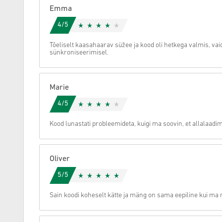
Emma
Tühista
4/5
Tõeliselt kaasahaarav süžee ja kood oli hetkega valmis, va
sünkroniseerimisel.
Marie
4/5
Kood lunastati probleemideta, kuigi ma soovin, et allalaadim
Oliver
5/5
Sain koodi koheselt kätte ja mäng on sama eepiline kui ma