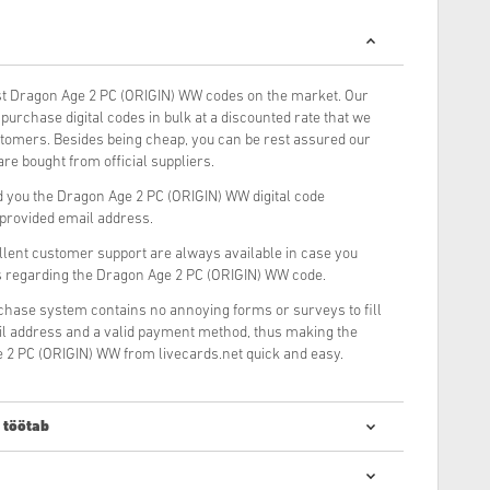
t Dragon Age 2 PC (ORIGIN) WW codes on the market. Our
urchase digital codes in bulk at a discounted rate that we
stomers. Besides being cheap, you can be rest assured our
re bought from official suppliers.
 you the Dragon Age 2 PC (ORIGIN) WW digital code
r provided email address.
llent customer support are always available in case you
s regarding the Dragon Age 2 PC (ORIGIN) WW code.
rchase system contains no annoying forms or surveys to fill
il address and a valid payment method, thus making the
 2 PC (ORIGIN) WW from livecards.net quick and easy.
 töötab
de ostmine on kiire ja lihtne: