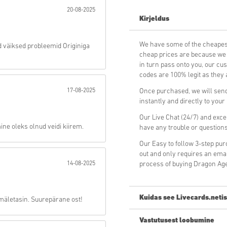
20-08-2025
Kirjeldus
Saada
We have some of the cheapes
id väiksed probleemid Originiga
cheap prices are because we p
in turn pass onto you, our cu
codes are 100% legit as they a
17-08-2025
Once purchased, we will send
instantly and directly to you
Our Live Chat (24/7) and exce
ine oleks olnud veidi kiirem.
have any trouble or question
Our Easy to follow 3-step pu
out and only requires an ema
14-08-2025
process of buying Dragon Age
Kuidas see Livecards.netis
 mäletasin. Suurepärane ost!
Vastutusest loobumine
Uus Livecards.netis? Digikoodi