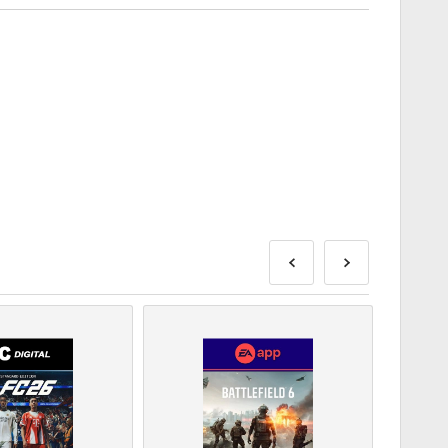
kse enne mainitud väljalaskekuupäeva või sellel
evad kaubad tarnitakse koheselt, kuni turvakontrolli
ks loetud oste ei aktsepteerita.
det.
ke meie KKK-sid.
eeme, andke meile sellest teada, kasutades meie
on välja töötanud mängu arendaja ja on seetõttu
gumiskuupäeva.
ooted – selle laienduse mängimiseks peab teil olema algne
da rohkem kui ühe koodi.
järgi allolevaid samme 👇
s