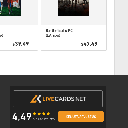
e lingiga, mille kaudu pääsed oma koodile ligi.
Battlefield 6 PC
Battlefi
p)
(EA app)
Phanto
Edition
39,49
47,49
$
$
app)
4,49
KIRJUTA ARVUSTUS
345 ARVUSTUSED