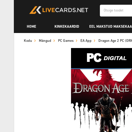
HOME
KINKEKAARDID
EEL MAKSTUD MAKSEKAA
Kodu
Mängud
PC Games
EA App
Dragon Age 2 PC (OR