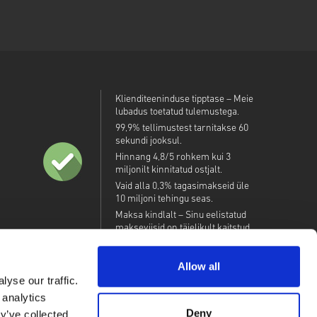
Klienditeeninduse tipptase – Meie
lubadus toetatud tulemustega.
99,9% tellimustest tarnitakse 60
sekundi jooksul.
Hinnang 4,8/5 rohkem kui 3
miljonilt kinnitatud ostjalt.
Vaid alla 0,3% tagasimakseid üle
10 miljoni tehingu seas.
Maksa kindlalt – Sinu eelistatud
makseviisid on täielikult kaitstud.
Allow all
yse our traffic.
 analytics
Deny
y’ve collected