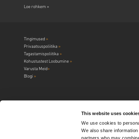
Loe rohkem »
Tingimused
»
Privaatsuspoliitika
»
Tagastamispoliitika
»
Kohustustest Loobumine
»
Varusta Meid
»
Blogi
»
This website uses cookie
We use cookies to personal
Jälgi meid
We also share information 
partners who may combine i