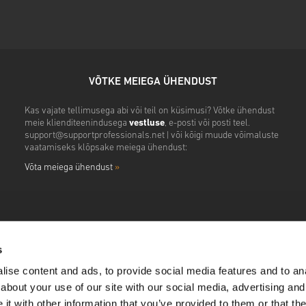
VÕTKE MEIEGA ÜHENDUST
Kas vajate tellimusega abi või teil on küsimusi? Võtke ühendust
meie klienditeenindusega
vestluse
, e-posti või posti teel.
support@supportprofessionals.net
| või kõigi muude võimaluste
vaatamiseks klõpsake meiega ühendust:
Võta meiega ühendust
»
s
ise content and ads, to provide social media features and to anal
about your use of our site with our social media, advertising and
t with other information that you’ve provided to them or that the