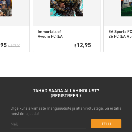
• Vali sobiv makseviis
• Lõpeta tellimus
Seejärel saad e-kirja turvalis
Immortals of
EA Sports FC
Aveum PC (EA
26 PC (EA Ap
app) WW
,95
12,95
$
$ 107,00
TAHAD SAADA ALLAHINDLUST?
(REGISTREERI)
Olge kursis viimaste mänguuudiste ja allahindlustega. Sa ei taha
neist ilma jääda!
TELLI