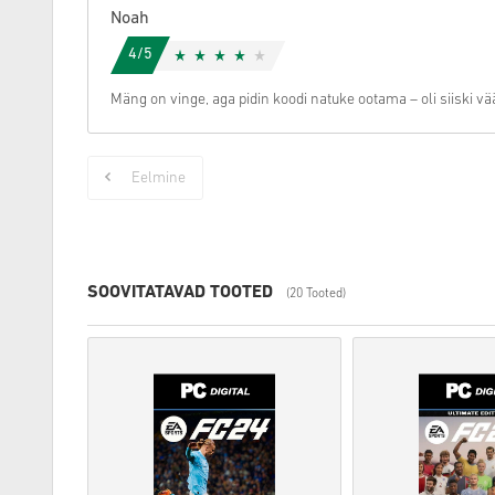
Noah
4/5
Mäng on vinge, aga pidin koodi natuke ootama – oli siiski vä
Eelmine
SOOVITATAVAD TOOTED
(20 Tooted)