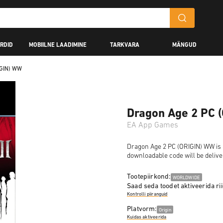
RDID
MOBIILNE LAADIMINE
TARKVARA
MÄNGUD
IGIN) WW
Dragon Age 2 PC 
EA App Games
Dragon Age 2 PC (ORIGIN) WW is a 
downloadable code will be delive
Tootepiirkond:
WORLDWIDE
Saad seda toodet aktiveerida rii
Kontrolli piiranguid
Platvorm:
Origin
Kuidas aktiveerida