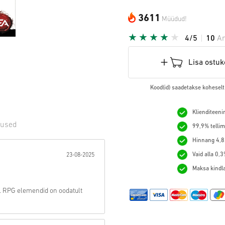
3611
Müüdud!
4/5
10
Ar
Lisa ostuk
Kood(id) saadetakse koheselt
Klienditeeni
tused
99,9% tellim
Hinnang 4,8/
t:
Vaid alla 0,
23-08-2025
Maksa kindlal
a. RPG elemendid on oodatult