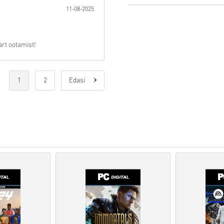
11-08-2025
•
Ettetellimisel
tooted tarnita
kuupäeval, samas kui laos ol
läbitakse.
ärt ootamist!
• Kaubanduslikuks kasutamise
•
Ostate ainult digitaalset too
•
Lisateabe saamiseks vaada
•
Kui teil tekib ostuga probl
1
2
Edasi
kontaktivormi
.
•
Need allalaaditavad koodid 
originaalsed.
•
Nendel koodidel ei ole ae
•
Allalaaditav sisu või DLC-t
mäng.
•
Mõne toote puhul võite saa
Vaata kiiret juhendit ülal või 
• Vali toode
• Sisesta oma e-posti aadres