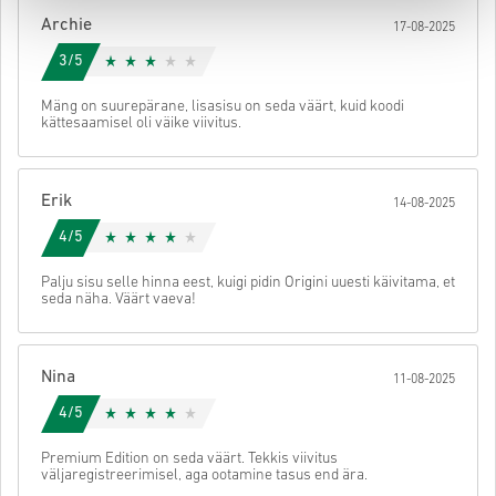
koodile ligi.
Archie
17-08-2025
3/5
Mäng on suurepärane, lisasisu on seda väärt, kuid koodi
kättesaamisel oli väike viivitus.
Erik
14-08-2025
4/5
Palju sisu selle hinna eest, kuigi pidin Origini uuesti käivitama, et
seda näha. Väärt vaeva!
Nina
11-08-2025
4/5
Premium Edition on seda väärt. Tekkis viivitus
väljaregistreerimisel, aga ootamine tasus end ära.