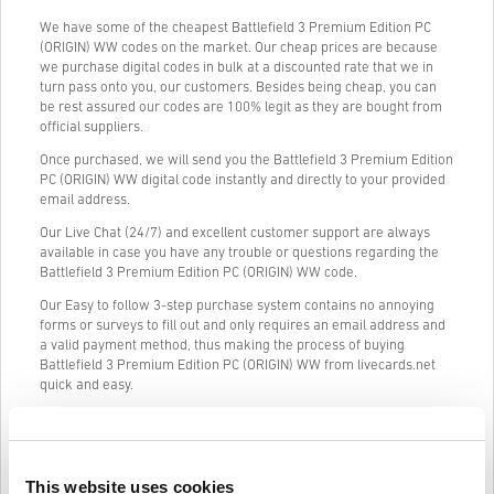
We have some of the cheapest Battlefield 3 Premium Edition PC
(ORIGIN) WW codes on the market. Our cheap prices are because
we purchase digital codes in bulk at a discounted rate that we in
turn pass onto you, our customers. Besides being cheap, you can
be rest assured our codes are 100% legit as they are bought from
official suppliers.
Once purchased, we will send you the Battlefield 3 Premium Edition
PC (ORIGIN) WW digital code instantly and directly to your provided
email address.
Our Live Chat (24/7) and excellent customer support are always
available in case you have any trouble or questions regarding the
Battlefield 3 Premium Edition PC (ORIGIN) WW code.
Our Easy to follow 3-step purchase system contains no annoying
forms or surveys to fill out and only requires an email address and
a valid payment method, thus making the process of buying
Battlefield 3 Premium Edition PC (ORIGIN) WW from livecards.net
quick and easy.
Kuidas see Livecards.netis töötab
This website uses cookies