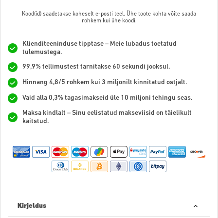
Kood(id) saadetakse koheselt e-posti teel. Ühe toote kohta võite saada
rohkem kui ühe koodi.
Klienditeeninduse tipptase – Meie lubadus toetatud
tulemustega.
99,9% tellimustest tarnitakse 60 sekundi jooksul.
Hinnang 4,8/5 rohkem kui 3 miljonilt kinnitatud ostjalt.
Vaid alla 0,3% tagasimakseid üle 10 miljoni tehingu seas.
Maksa kindlalt – Sinu eelistatud makseviisid on täielikult
kaitstud.
Kirjeldus