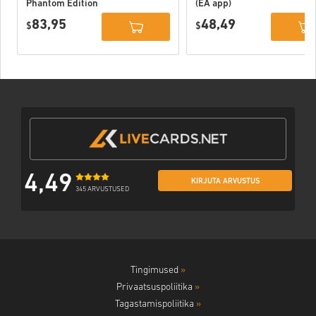
Phantom Edition
(EA app)
PC (EA app)
83,95
48,49
$
$
4,49
KIRJUTA ARVUSTUS
345 ARVUSTUSED
Tingimused
»
Privaatsuspoliitika
»
Tagastamispoliitika
»