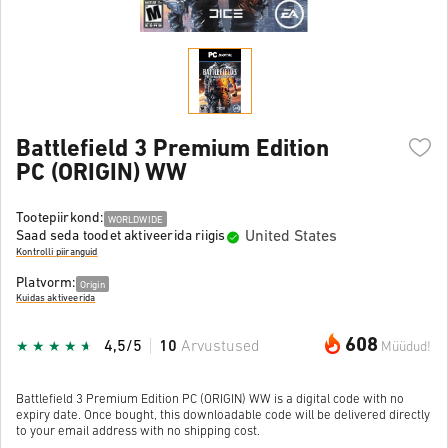
Battlefield 3 Premium Edition
PC (ORIGIN) WW
Tootepiirkond:
WORLDWIDE
United States
Saad seda toodet aktiveerida riigis
Kontrolli piiranguid
Platvorm:
Origin
Kuidas aktiveerida
608
4,5/5
10
Arvustused
Müüdud!
Battlefield 3 Premium Edition PC (ORIGIN) WW is a digital code with no
expiry date. Once bought, this downloadable code will be delivered directly
to your email address with no shipping cost.