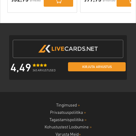
$
$
$ 76,60
$ 107,00
4,49
KIRJUTA ARVUSTUS
345 ARVUSTUSED
Tingimused
»
Privaatsuspoliitika
»
Tagastamispoliitika
»
Kohustustest Loobumine
»
Varusta Meid
»