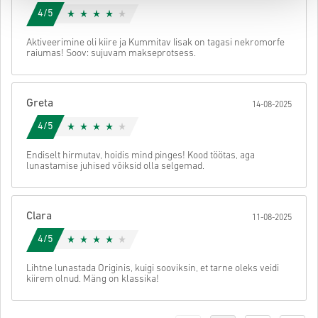
4/5
Aktiveerimine oli kiire ja Kummitav Iisak on tagasi nekromorfe
raiumas! Soov: sujuvam makseprotsess.
Greta
14-08-2025
4/5
Endiselt hirmutav, hoidis mind pinges! Kood töötas, aga
lunastamise juhised võiksid olla selgemad.
Clara
11-08-2025
4/5
Lihtne lunastada Originis, kuigi sooviksin, et tarne oleks veidi
kiirem olnud. Mäng on klassika!