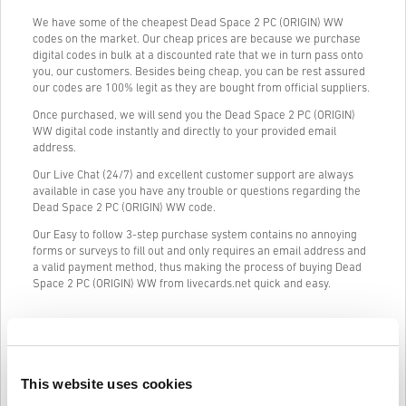
We have some of the cheapest Dead Space 2 PC (ORIGIN) WW
codes on the market. Our cheap prices are because we purchase
digital codes in bulk at a discounted rate that we in turn pass onto
you, our customers. Besides being cheap, you can be rest assured
our codes are 100% legit as they are bought from official suppliers.
Once purchased, we will send you the Dead Space 2 PC (ORIGIN)
WW digital code instantly and directly to your provided email
address.
Our Live Chat (24/7) and excellent customer support are always
available in case you have any trouble or questions regarding the
Dead Space 2 PC (ORIGIN) WW code.
Our Easy to follow 3-step purchase system contains no annoying
forms or surveys to fill out and only requires an email address and
a valid payment method, thus making the process of buying Dead
Space 2 PC (ORIGIN) WW from livecards.net quick and easy.
Kuidas see Livecards.netis töötab
This website uses cookies
Vastutusest loobumine
Uus Livecards.netis? Digikoodide ostmine on kiire ja lihtne: