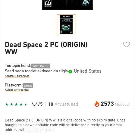
Dead Space 2 PC (ORIGIN)
WW
Tootepiirkond:
WORLDWIDE
United States
Saad seda toodet aktiveerida riigis
Kontrolli piiranguid
Platvorm:
Origin
Kuidas aktiveerida
2573
4,4/5
10
Arvustused
Müüdud!
Dead Space 2 PC (ORIGIN) WW is a digital code with no expiry date. Once
bought, this downloadable code will be delivered directly to your email
address with no shipping cost.