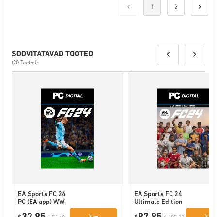
1
2
SOOVITATAVAD TOOTED
(20 Tooted)
EA Sports FC 24
EA Sports FC 24
PC (EA app) WW
Ultimate Edition
PC (EA app) WW
32,95
97,95