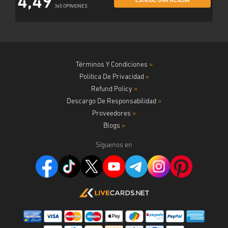
4,49
ESCRIBE UNA RESEÑA
345 OPINIONES
Términos Y Condiciones
»
Politica De Privacidad
»
Refund Policy
»
Descargo De Responsabilidad
»
Proveedores
»
Blogs
»
Síguenos en