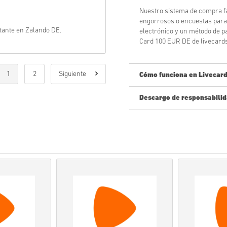
Nuestro sistema de compra fá
engorrosos o encuestas para 
stante en Zalando DE.
electrónico y un método de pa
Card 100 EUR DE de livecards.
1
2
Siguiente
Cómo funciona en Livecard
Descargo de responsabili
¿Nuevo en Livecards.net? Comp
Los
productos reservado
mencionada, mientras que
tan pronto como hayan pa
Las compras considerada
Tú estás comprando un pr
Para obtener más inform
Si tienes algún problema
de contacto
.
Estos códigos descargable
tanto, son originales.
Estos códigos no tienen f
Contenido descargable o 