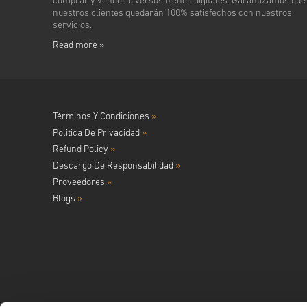
comprar y vender diversos bienes digitales. Garantizamos que
nuestros clientes quedarán 100% satisfechos con nuestros
servicios.
Read more »
Términos Y Condiciones
»
Politica De Privacidad
»
Refund Policy
»
Descargo De Responsabilidad
»
Proveedores
»
Blogs
»