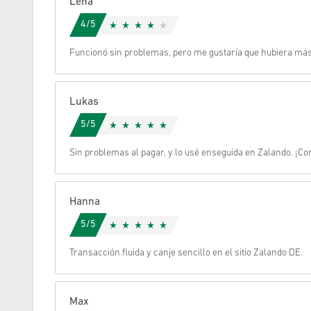
Lena
4/5
Cancelar
Funcionó sin problemas, pero me gustaría que hubiera má
Lukas
5/5
Sin problemas al pagar, y lo usé enseguida en Zalando. ¡Co
Hanna
5/5
Transacción fluida y canje sencillo en el sitio Zalando DE.
Max