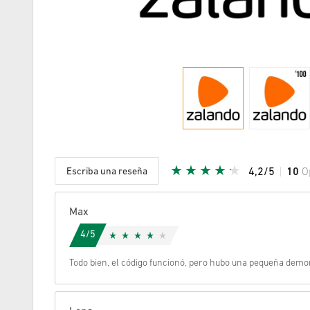
Escriba una reseña
4,2/5
10
O
Given Sta
Max
4/5
Todo bien, el código funcionó, pero hubo una pequeña demo