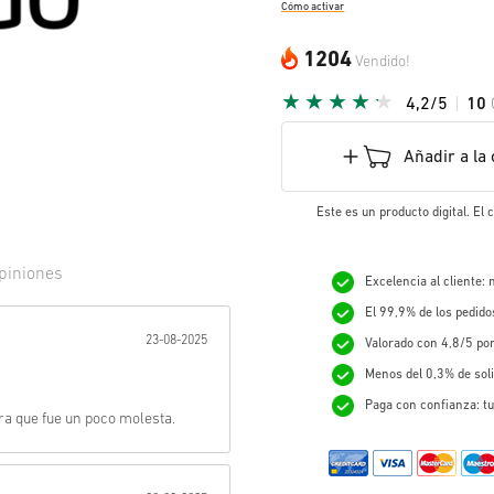
Cómo activar
1204
Vendido!
4,2/5
10
Añadir a la 
Este es un producto digital. El
piniones
Excelencia al cliente:
El 99,9% de los pedid
r:
23-08-2025
Valorado con 4,8/5 po
Menos del 0,3% de sol
Paga con confianza: tu
ra que fue un poco molesta.