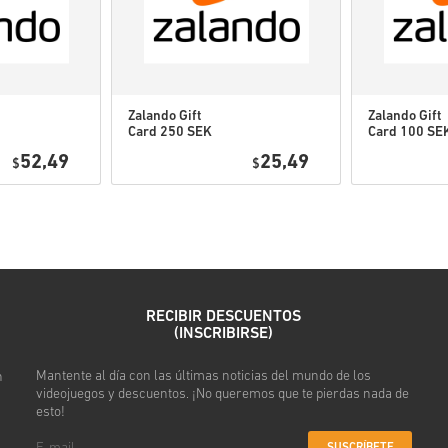
jugar a esta expansión.
Puede recibir más de un 
Zalando Gift
Zalando Gift
Card 250 SEK
Card 100 SE
Mira la guía rápida arriba o s
Sweden
Sweden
52,49
25,49
$
$
• Elige tu producto
• Introduce tu correo electró
• Selecciona tu método de pa
• Completa tu pedido
Después recibirás un correo 
RECIBIR DESCUENTOS
(INSCRIBIRSE)
Mantente al día con las últimas noticias del mundo de los
n
videojuegos y descuentos. ¡No queremos que te pierdas nada de
esto!
SUSCRÍBETE