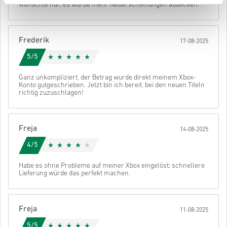
wünschte nur, es würde mehr Neuerscheinungen abdecken.
• Wähle deine bevorzugte Zahlungsmethode
• Schließe deine Bestellung ab
Danach erhältst du eine E-Mail mit einem sicheren Link zu deinem
Frederik
17-08-2025
Code.
5/5
Ganz unkompliziert, der Betrag wurde direkt meinem Xbox-
Konto gutgeschrieben. Jetzt bin ich bereit, bei den neuen Titeln
richtig zuzuschlagen!
Freja
14-08-2025
4/5
Habe es ohne Probleme auf meiner Xbox eingelöst; schnellere
Lieferung würde das perfekt machen.
Freja
11-08-2025
5/5