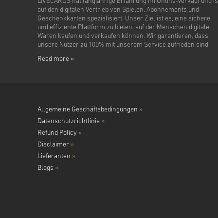
LIVECARDS hat langjährige Erfahrung im Online-Verkauf und is
auf den digitalen Vertrieb von Spielen, Abonnements und
Geschenkkarten spezialisiert. Unser Ziel ist es, eine sichere
und effiziente Plattform zu bieten, auf der Menschen digitale
Waren kaufen und verkaufen können. Wir garantieren, dass
unsere Nutzer zu 100% mit unserem Service zufrieden sind.
Read more »
Allgemeine Geschäftsbedingungen
»
Datenschutzrichtlinie
»
Refund Policy
»
Disclaimer
»
Lieferanten
»
Blogs
»