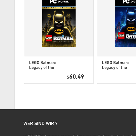
LEGO Batman:
LEGO Batman:
Legacy of the
Legacy of the
Dark Knight
Dark Knight PC
8,25
60,49
Deluxe Edition
$
(STEAM) EU
DLC PC
(STEAM) EU
WER SIND WIR ?