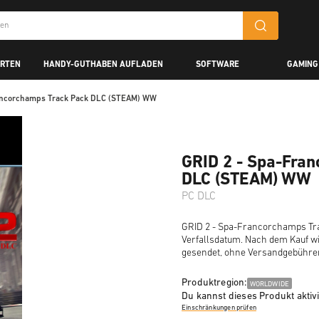
ARTEN
HANDY-GUTHABEN AUFLADEN
SOFTWARE
GAMING
ancorchamps Track Pack DLC (STEAM) WW
GRID 2 - Spa-Fra
DLC (STEAM) WW
PC DLC
GRID 2 - Spa-Francorchamps Tra
Verfallsdatum. Nach dem Kauf wi
gesendet, ohne Versandgebühre
Produktregion:
WORLDWIDE
Du kannst dieses Produkt aktiv
Einschränkungen prüfen