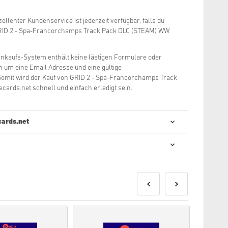
ellenter Kundenservice ist jederzeit verfügbar, falls du
RID 2 - Spa-Francorchamps Track Pack DLC (STEAM) WW
inkaufs-System enthält keine lästigen Formulare oder
ch um eine Email Adresse und eine gültige
omit wird der Kauf von GRID 2 - Spa-Francorchamps Track
cards.net schnell und einfach erledigt sein.
cards.net
le Codes zu kaufen ist schnell und einfach:
erden spätestens am angegebenen Erscheinungstag des
ukte die auf Lager sind werden dir umgehend, nach einem
 zugesendet.
schein einer kommerziellen Nutzung erwecken, werden
 Digitales Produkt.
u gerne unsere
FAQs
Seite besuchen.