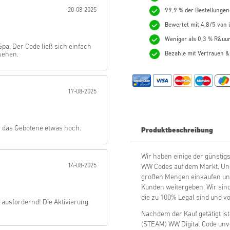
20-08-2025
99,9 % der Bestellungen
Abschicken
Bewertet mit 4,8/5 von ü
Weniger als 0,3 % R&uum
pa. Der Code ließ sich einfach
sehen.
Bezahle mit Vertrauen &
17-08-2025
r das Gebotene etwas hoch.
Produktbeschreibung
Wir haben einige der günsti
14-08-2025
WW Codes auf dem Markt. Unser
großen Mengen einkaufen und
Kunden weitergeben. Wir sind
die zu 100% Legal sind und vo
rausfordernd! Die Aktivierung
Nachdem der Kauf getätigt is
(STEAM) WW Digital Code unv