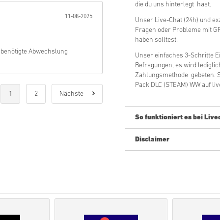
die du uns hinterlegt hast.
11-08-2025
Unser Live-Chat (24h) und exz
Fragen oder Probleme mit G
haben solltest.
 benötigte Abwechslung
Unser einfaches 3-Schritte E
Befragungen, es wird ledigli
Zahlungsmethode gebeten. S
Pack DLC (STEAM) WW auf live
1
2
Nächste
So funktioniert es bei Live
Disclaimer
Neu bei Livecards.net? Digita
Vorbestellung
Produkte w
Spieles zugesendet. Prod
kleinen Sicherheitscheck
Bestellungen die den An
nicht angenommen.
Gekauft wird lediglich ein
Für mehr Infos kannst d