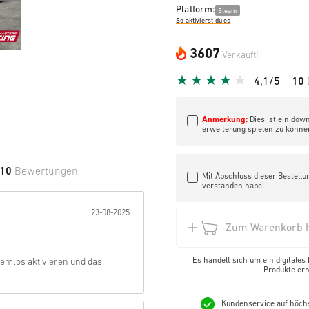
Platform:
Steam
So aktivierst du es
3607
Verkauft!
4,1/5
10
Anmerkung:
Dies ist ein down
erweiterung spielen zu könne
10
Bewertungen
Mit Abschluss dieser Bestellu
verstanden habe.
e Sterne:
23-08-2025
Zum Warenkorb h
Es handelt sich um ein digitales
blemlos aktivieren und das
Produkte erh
Kundenservice auf höch