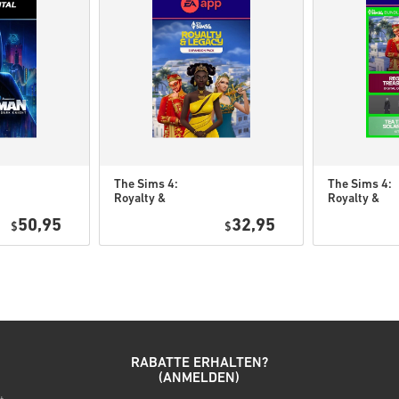
Sollte es irgendein Probl
unser
Kontaktformular
Diese downloadbaren Cod
handelt es sich um Origi
Diese Codes haben kein V
Downloadbarer Inhalt ode
um diese Erweiterung spi
Für einige Produkte erha
The Sims 4:
The Sims 4:
Royalty &
Royalty &
Schau dir die kurze Anleitung
Legacy DLC PC
Legacy Gran
50,95
32,95
$
(EA app)
$
Bundle DLC 
• Wähle dein Produkt
(EA app)
• Gib deine E-Mail-Adresse e
• Wähle deine bevorzugte Z
• Schließe deine Bestellung 
Danach erhältst du eine E-Ma
RABATTE ERHALTEN?
(ANMELDEN)