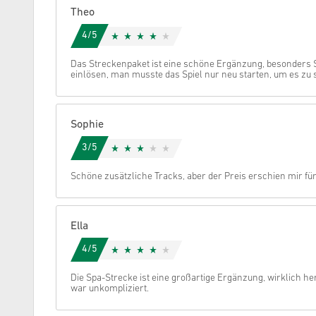
Theo
Stornieren
4/5
Das Streckenpaket ist eine schöne Ergänzung, besonders S
einlösen, man musste das Spiel nur neu starten, um es zu 
Sophie
3/5
Schöne zusätzliche Tracks, aber der Preis erschien mir fü
Ella
4/5
Die Spa-Strecke ist eine großartige Ergänzung, wirklich he
war unkompliziert.