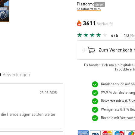
Platform:
Steam
So aktivierst du es
3611
Verkauft!
4/5
10
B
Zum Warenkorb h
Es handelt sich um ein digitales
Produkte erh
0
Bewertungen
Kundenservice auf hö
e Sterne:
99,9 % der Bestellun
23-08-2025
Bewertet mit 4,8/5 vo
Weniger als 0,3 % Rüc
die Handelsligen sollten weiter
Bezahle mit Vertraue