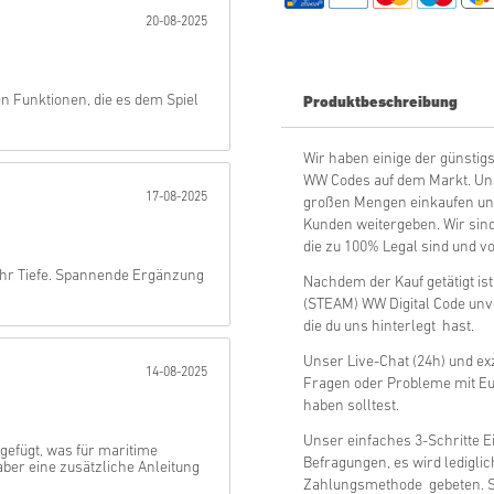
20-08-2025
Abschicken
n Funktionen, die es dem Spiel
Produktbeschreibung
Wir haben einige der günsti
WW Codes auf dem Markt. Unser
17-08-2025
großen Mengen einkaufen und
Kunden weitergeben. Wir sind
die zu 100% Legal sind und vo
hr Tiefe. Spannende Ergänzung
Nachdem der Kauf getätigt ist
(STEAM) WW Digital Code unv
die du uns hinterlegt hast.
Unser Live-Chat (24h) und exz
14-08-2025
Fragen oder Probleme mit E
haben solltest.
Unser einfaches 3-Schritte E
gefügt, was für maritime
Befragungen, es wird ledigli
 aber eine zusätzliche Anleitung
Zahlungsmethode gebeten. So