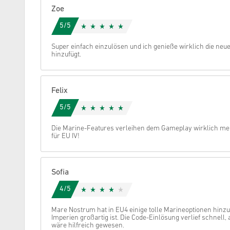
Zoe
Stornieren
5/5
Super einfach einzulösen und ich genieße wirklich die neue
hinzufügt.
Felix
5/5
Die Marine-Features verleihen dem Gameplay wirklich me
für EU IV!
Sofia
4/5
Mare Nostrum hat in EU4 einige tolle Marineoptionen hinzu
Imperien großartig ist. Die Code-Einlösung verlief schnell,
wäre hilfreich gewesen.