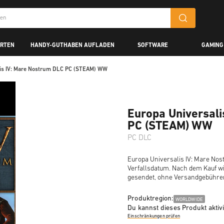
ARTEN
HANDY-GUTHABEN AUFLADEN
SOFTWARE
GAMING
lis IV: Mare Nostrum DLC PC (STEAM) WW
Europa Universali
PC (STEAM) WW
PC DLC
Europa Universalis IV: Mare Nos
Verfallsdatum. Nach dem Kauf wi
gesendet, ohne Versandgebühre
Produktregion:
WORLDWIDE
Du kannst dieses Produkt aktiv
Einschränkungen prüfen