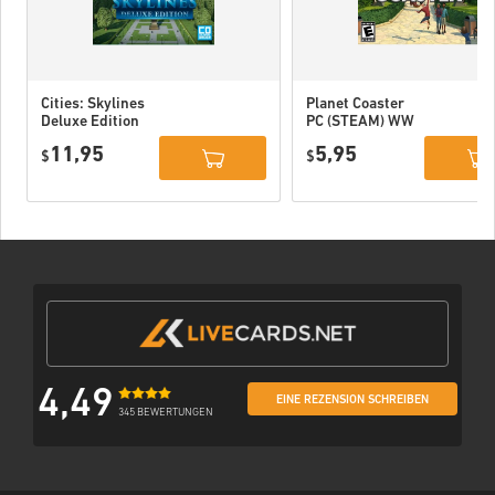
Cities: Skylines
Planet Coaster
Deluxe Edition
PC (STEAM) WW
PC (STEAM) WW
11,95
5,95
$
$
4,49
EINE REZENSION SCHREIBEN
345 BEWERTUNGEN