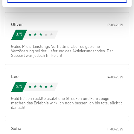
wenigen Minuten erhalten und konnte sofort losspielen!
einen Code.
• Gib deine E-Mail-Adresse ein
• Wähle deine bevorzugte Zahlungsmethode
• Schließe deine Bestellung ab
Oliver
17-08-2025
Danach erhältst du eine E-Mail mit einem sicheren Link zu deinem
Code.
3/5
Gutes Preis-Leistungs-Verhältnis, aber es gab eine
Verzögerung bei der Lieferung des Aktivierungscodes. Der
Support war jedoch hilfreich!
Leo
14-08-2025
5/5
Gold Edition rockt! Zusätzliche Strecken und Fahrzeuge
machen das Erlebnis wirklich noch besser. Ich bin total süchtig
danach!
Sofia
11-08-2025