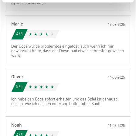
Synchronisierung.
• Wähle deine bevorzugte Zahlungsmethode
• Schließe deine Bestellung ab
Danach erhältst du eine E-Mail mit einem sicheren Link zu deinem
Marie
17-08-2025
Code.
4/5
Der Code wurde problemlos eingelöst, auch wenn ich mir
gewünscht hätte, dass der Download etwas schneller gewesen
wäre.
Oliver
14-08-2025
5/5
Ich habe den Code sofort erhalten und das Spiel ist genauso
episch, wie ich es in Erinnerung hatte. Toller Kauf!
Noah
11-08-2025
4/5