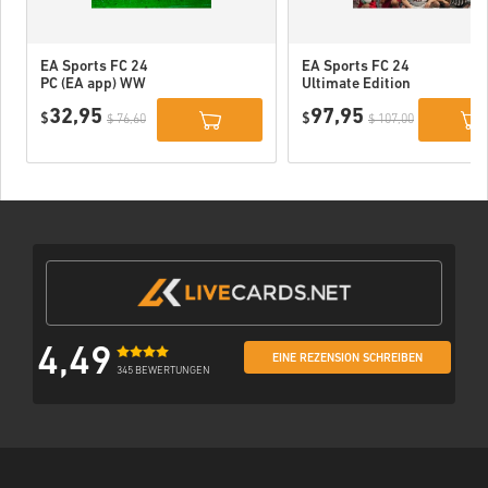
EA Sports FC 24
EA Sports FC 24
PC (EA app) WW
Ultimate Edition
PC (EA app) WW
32,95
97,95
$
$
$ 76,60
$ 107,00
4,49
EINE REZENSION SCHREIBEN
345 BEWERTUNGEN