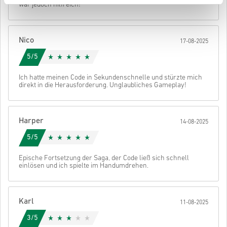
war jedoch hilfreich!
• Wähle deine bevorzugte Zahlungsmethode
• Schließe deine Bestellung ab
Danach erhältst du eine E-Mail mit einem sicheren Link zu deinem
Nico
17-08-2025
Code.
5/5
Ich hatte meinen Code in Sekundenschnelle und stürzte mich
direkt in die Herausforderung. Unglaubliches Gameplay!
Harper
14-08-2025
5/5
Epische Fortsetzung der Saga, der Code ließ sich schnell
einlösen und ich spielte im Handumdrehen.
Karl
11-08-2025
3/5