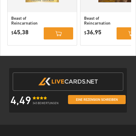
Beast of
Beast of
Reincarnation
Reincarnation
Deluxe Edition
PC (STEAM)
45,38
36,95
PC (STEAM)
$
$
4,49
EINE REZENSION SCHREIBEN
345 BEWERTUNGEN