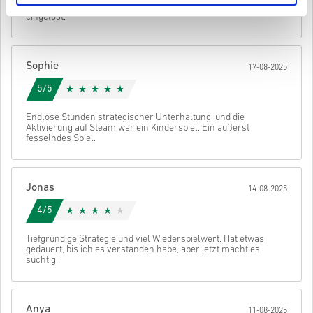
wie tief die Strategie geht. Ich habe den Code ohne Probleme
• Wähle deine bevorzugte Zahlungsmethode
eingelöst.
• Schließe deine Bestellung ab
Danach erhältst du eine E-Mail mit einem sicheren Link zu deinem
Code.
Sophie
17-08-2025
5/5
Endlose Stunden strategischer Unterhaltung, und die
Aktivierung auf Steam war ein Kinderspiel. Ein äußerst
fesselndes Spiel.
Jonas
14-08-2025
4/5
Tiefgründige Strategie und viel Wiederspielwert. Hat etwas
gedauert, bis ich es verstanden habe, aber jetzt macht es
süchtig.
Anya
11-08-2025