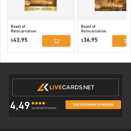
Beast of
Beast of
Reincarnation
Reincarnation
Deluxe Edition
PC (STEAM)
43,95
36,95
PC (STEAM)
$
$
4,49
EINE REZENSION SCHREIBEN
345 BEWERTUNGEN