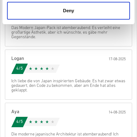
Originalprodukte.
Olivia
Diese Codes haben kein Verfallsdatum.
20-08-2025
Deny
Downloadbarer Inhalt oder DLC Produkte – Du musst das
Schau dir die kurze Anleitung oben an oder folge den Schritten
4/5
Original Basisspiel haben um diese Erweiterung spielen zu
unten 👇
können.
Abschicken
Stornieren
Das Modern Japan-Pack ist atemberaubend. Es verleiht eine
Für einige Produkte erhalten Sie möglicherweise mehr als
• Wähle dein Produkt
großartige Ästhetik, aber ich wünschte, es gäbe mehr
einen Code.
• Gib deine E-Mail-Adresse ein
Gegenstände.
• Wähle deine bevorzugte Zahlungsmethode
• Schließe deine Bestellung ab
Danach erhältst du eine E-Mail mit einem sicheren Link zu deinem
Logan
17-08-2025
Code.
4/5
Ich liebe die von Japan inspirierten Gebäude. Es hat zwar etwas
gedauert, den Code zu bekommen, aber am Ende hat alles
geklappt.
Aya
14-08-2025
4/5
Die moderne japanische Architektur ist atemberaubend! Ich