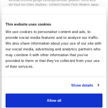
Adresse und eine gültige Zahlungsmethode gebeten. Somit wird
der Kauf von Cities: Skylines - Content Creator Pack: Modern Japan
DLC PC Steam WW auf livecards.net schnell und einfach erledigt
sein.
This website uses cookies
So funktioniert es bei Livecards.net
We use cookies to personalise content and ads, to
provide social media features and to analyse our traffic.
Disclaimer
Neu bei Livecards.net? Digitale Codes zu kaufen ist schnell und
We also share information about your use of our site with
einfach:
our social media, advertising and analytics partners who
Vorbestellung
Produkte werden spätestens am
may combine it with other information that you’ve
angegebenen Erscheinungstag des Spieles zugesendet.
Schreibe eine Bewertung
10
provided to them or that they’ve collected from your use
Produkte die auf Lager sind werden dir umgehend, nach
Bewertungen
4,2/5
einem kleinen Sicherheitscheck zugesendet.
of their services.
Bestellungen die den Anschein einer kommerziellen
Nutzung erwecken, werden nicht angenommen.
Mikkel
23-08-2025
Gekauft wird lediglich ein Digitales Produkt.
Vergebene Sterne:
5/5
Für mehr Infos kannst du gerne unsere
FAQs
Seite
Show details
besuchen.
Sollte es irgendein Problem mit einem Kauf geben, so
Das japanische Thema ist unglaublich detailliert und frisch. Es
hat mir sehr gefallen, es in meine Stadt zu integrieren!
kontaktiere uns bitte über unser
Kontaktformular
Diese downloadbaren Codes wurden vom Spieleentwickler
Allow all
selbst produziert, daher handelt es sich um