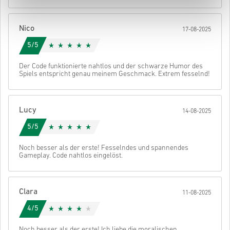
• Schließe deine Bestellung ab
Danach erhältst du eine E-Mail mit einem sicheren Link zu deinem
Nico
17-08-2025
Code.
5/5
Der Code funktionierte nahtlos und der schwarze Humor des
Spiels entspricht genau meinem Geschmack. Extrem fesselnd!
Lucy
14-08-2025
5/5
Noch besser als der erste! Fesselndes und spannendes
Gameplay. Code nahtlos eingelöst.
Clara
11-08-2025
4/5
Noch besser als der erste! Ich liebe die moralischen