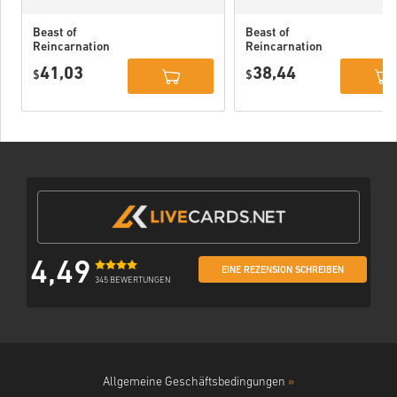
Beast of
Beast of
Reincarnation
Reincarnation
Deluxe Edition
PC (STEAM)
41,03
38,44
PC (STEAM)
$
$
4,49
EINE REZENSION SCHREIBEN
345 BEWERTUNGEN
Allgemeine Geschäftsbedingungen
»