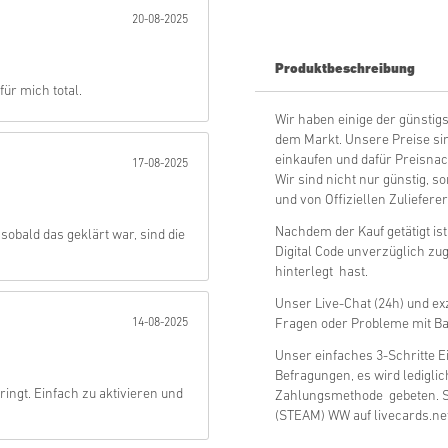
20-08-2025
Abschicken
Produktbeschreibung
für mich total.
Wir haben einige der günsti
dem Markt. Unsere Preise sin
einkaufen und dafür Preisnac
17-08-2025
Wir sind nicht nur günstig, s
und von Offiziellen Zuliefere
Nachdem der Kauf getätigt is
 sobald das geklärt war, sind die
Digital Code unverzüglich zu
hinterlegt hast.
Unser Live-Chat (24h) und exz
14-08-2025
Fragen oder Probleme mit Ba
Unser einfaches 3-Schritte E
Befragungen, es wird ledigli
ringt. Einfach zu aktivieren und
Zahlungsmethode gebeten. So
(STEAM) WW auf livecards.net 