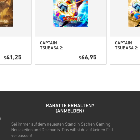
Schau dir die kurze Anleitung
• Wähle dein Produkt
• Gib deine E-Mail-Adresse e
• Wähle deine bevorzugte Z
• Schließe deine Bestellung 
CAPTAIN
CAPTAIN
TSUBASA 2:
TSUBASA 2:
Danach erhältst du eine E-Ma
WORLD
WORLD
41,25
66,95
$
FIGHTERS PC
$
FIGHTERS
(STEAM) EU
Deluxe Editi
PC (STEAM) 
RABATTE ERHALTEN?
(ANMELDEN)
t
Sei immer auf dem neuesten Stand in Sachen Gaming
Neuigkeiten und Discounts. Das willst du auf keinen Fall
verpassen!