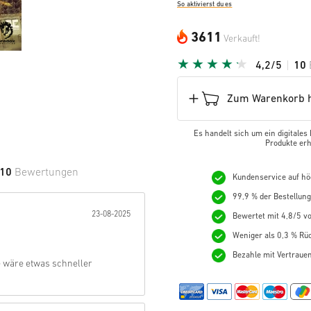
So aktivierst du es
3611
Verkauft!
4,2/5
10
Zum Warenkorb h
Es handelt sich um ein digitales
Produkte erh
10
Bewertungen
Kundenservice auf hö
99,9 % der Bestellun
e Sterne:
23-08-2025
Bewertet mit 4,8/5 vo
Weniger als 0,3 % Rüc
Bezahle mit Vertraue
e wäre etwas schneller