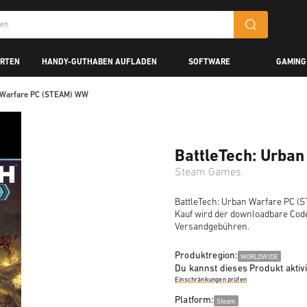
ARTEN
HANDY-GUTHABEN AUFLADEN
SOFTWARE
GAMING
n Warfare PC (STEAM) WW
BattleTech: Urba
Steam Games
BattleTech: Urban Warfare PC (S
Kauf wird der downloadbare Code
Versandgebühren.
Produktregion:
WORLDWIDE
Du kannst dieses Produkt aktiv
Einschränkungen prüfen
Platform:
Steam