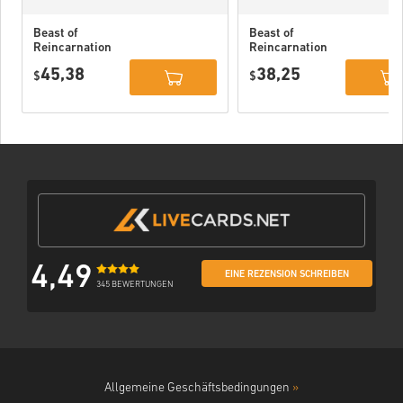
Beast of
Beast of
Reincarnation
Reincarnation
Deluxe Edition
PC (STEAM)
45,38
38,25
PC (STEAM)
$
$
4,49
EINE REZENSION SCHREIBEN
345 BEWERTUNGEN
Allgemeine Geschäftsbedingungen
»