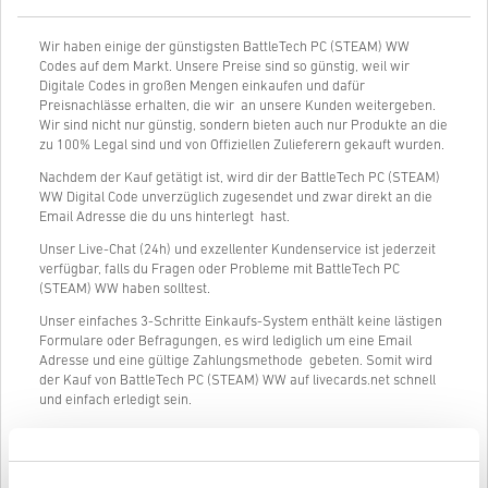
Wir haben einige der günstigsten BattleTech PC (STEAM) WW
Codes auf dem Markt. Unsere Preise sind so günstig, weil wir
Digitale Codes in großen Mengen einkaufen und dafür
Preisnachlässe erhalten, die wir an unsere Kunden weitergeben.
Wir sind nicht nur günstig, sondern bieten auch nur Produkte an die
zu 100% Legal sind und von Offiziellen Zulieferern gekauft wurden.
Nachdem der Kauf getätigt ist, wird dir der BattleTech PC (STEAM)
WW Digital Code unverzüglich zugesendet und zwar direkt an die
Email Adresse die du uns hinterlegt hast.
Unser Live-Chat (24h) und exzellenter Kundenservice ist jederzeit
verfügbar, falls du Fragen oder Probleme mit BattleTech PC
(STEAM) WW haben solltest.
Unser einfaches 3-Schritte Einkaufs-System enthält keine lästigen
Formulare oder Befragungen, es wird lediglich um eine Email
Adresse und eine gültige Zahlungsmethode gebeten. Somit wird
der Kauf von BattleTech PC (STEAM) WW auf livecards.net schnell
und einfach erledigt sein.
So funktioniert es bei Livecards.net