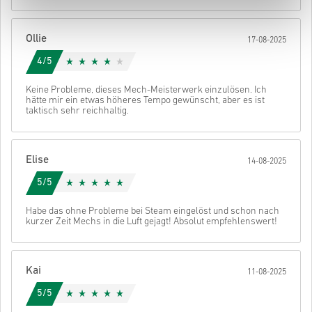
• Schließe deine Bestellung ab
Danach erhältst du eine E-Mail mit einem sicheren Link zu deinem
Ollie
17-08-2025
Code.
4/5
Keine Probleme, dieses Mech-Meisterwerk einzulösen. Ich
hätte mir ein etwas höheres Tempo gewünscht, aber es ist
taktisch sehr reichhaltig.
Elise
14-08-2025
5/5
Habe das ohne Probleme bei Steam eingelöst und schon nach
kurzer Zeit Mechs in die Luft gejagt! Absolut empfehlenswert!
Kai
11-08-2025
5/5