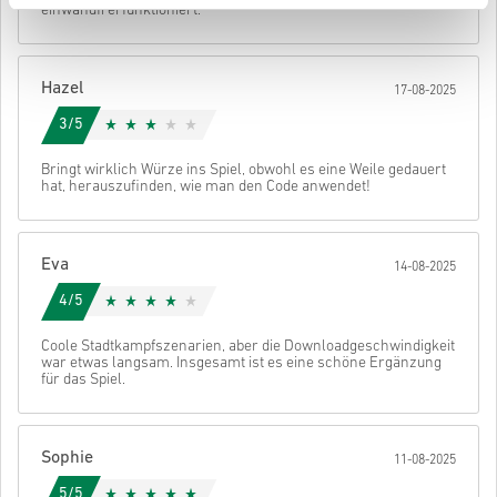
einwandfrei funktioniert.
• Wähle deine bevorzugte Zahlungsmethode
• Schließe deine Bestellung ab
Danach erhältst du eine E-Mail mit einem sicheren Link zu deinem
Hazel
17-08-2025
Code.
3/5
Bringt wirklich Würze ins Spiel, obwohl es eine Weile gedauert
hat, herauszufinden, wie man den Code anwendet!
Eva
14-08-2025
4/5
Coole Stadtkampfszenarien, aber die Downloadgeschwindigkeit
war etwas langsam. Insgesamt ist es eine schöne Ergänzung
für das Spiel.
Sophie
11-08-2025
5/5