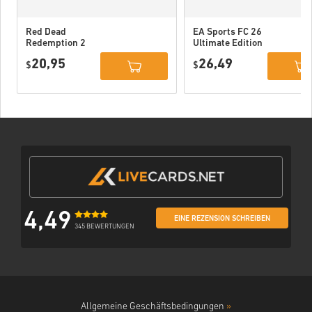
Red Dead
EA Sports FC 26
Redemption 2
Ultimate Edition
Xbox One WW
Xbox One / Xbox
20,95
26,49
$
Series X|S
$
4,49
EINE REZENSION SCHREIBEN
345 BEWERTUNGEN
Allgemeine Geschäftsbedingungen
»