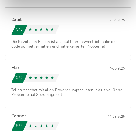
• Wähle deine bevorzugte Zahlungsmethode
• Schließe deine Bestellung ab
Caleb
17-08-2025
Danach erhältst du eine E-Mail mit einem sicheren Link zu deinem
Code.
5/5
Die Revolution Edition ist absolut lohnenswert, ich habe den
Code schnell erhalten und hatte keinerlei Probleme!
Max
14-08-2025
5/5
Tolles Angebot mit allen Erweiterungspaketen inklusive! Ohne
Probleme auf Xbox eingelöst.
Connor
11-08-2025
5/5