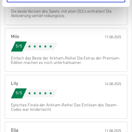
Original Basisspiel haben um diese Erweiterung spielen zu
unten 👇
können.
Abschicken
Stornieren
Die beste Version des Spiels, mit allen DLCs enthalten! Die
Für einige Produkte erhalten Sie möglicherweise mehr als
• Wähle dein Produkt
Aktivierung verlief reibungslos.
einen Code.
• Gib deine E-Mail-Adresse ein
• Wähle deine bevorzugte Zahlungsmethode
• Schließe deine Bestellung ab
Milo
17-08-2025
Danach erhältst du eine E-Mail mit einem sicheren Link zu deinem
Code.
5/5
Einfach das Beste der Arkham-Reihe! Die Extras der Premium-
Edition machen es noch unterhaltsamer.
Lily
14-08-2025
5/5
Episches Finale der Arkham-Reihe! Das Einlösen des Steam-
Codes war kinderleicht.
Ella
11-08-2025