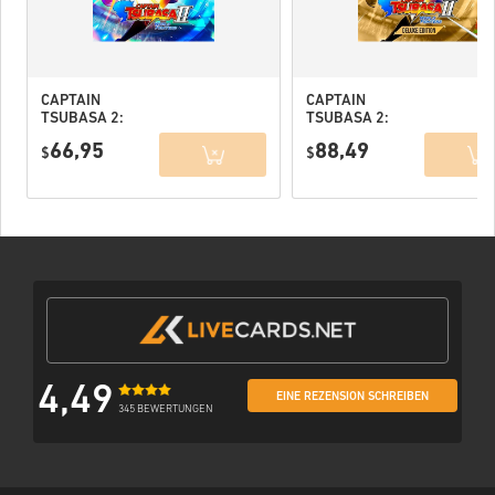
CAPTAIN
CAPTAIN
TSUBASA 2:
TSUBASA 2:
WORLD
WORLD
66,95
88,49
FIGHTERS PC
$
FIGHTERS
$
(STEAM) EU
Deluxe Edition
PC (STEAM) EU
4,49
EINE REZENSION SCHREIBEN
345 BEWERTUNGEN