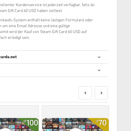
ellenter Kundenservice ist jederzeit verfügbar, falls du
am Gift Card 60 USD haben solltest.
inkaufs-System enthält keine lästigen Formulare oder
ch um eine Email Adresse und eine gültige
mit wird der Kauf von Steam Gift Card 60 USD auf
ach erledigt sein.
cards.net
le Codes zu kaufen ist schnell und einfach:
erden spätestens am angegebenen Erscheinungstag des
ukte die auf Lager sind werden dir umgehend, nach einem
 zugesendet.
schein einer kommerziellen Nutzung erwecken, werden
 Digitales Produkt.
u gerne unsere
FAQs
Seite besuchen.
em mit einem Kauf geben, so kontaktiere uns bitte über