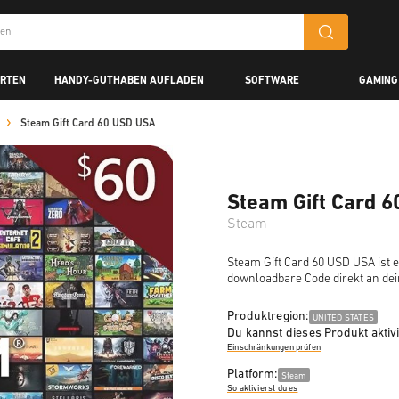
ARTEN
HANDY-GUTHABEN AUFLADEN
SOFTWARE
GAMING
Steam Gift Card 60 USD USA
Steam Gift Card 
Steam
Steam Gift Card 60 USD USA ist e
downloadbare Code direkt an de
Produktregion:
UNITED STATES
Du kannst dieses Produkt aktiv
Einschränkungen prüfen
Platform:
Steam
So aktivierst du es