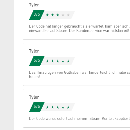
Tyler
Stornieren
3/5
Der Code hat länger gebraucht als erwartet, kam aber schli
einwandfrei auf Steam. Der Kundenservice war hilfsbereit!
Tyler
5/5
Das Hinzufügen von Guthaben war kinderleicht, ich habe so
holen!
Tyler
5/5
Der Code wurde sofort auf meinem Steam-Konto akzeptiert,