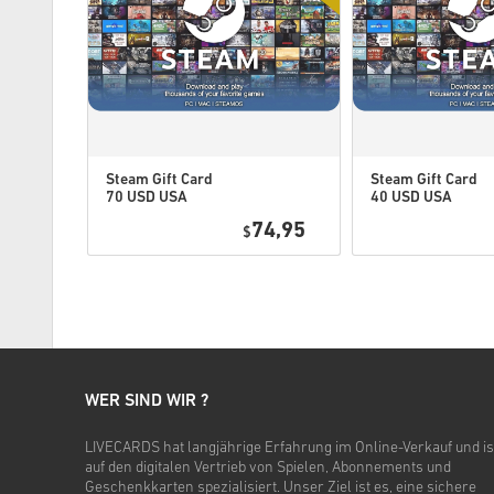
Steam Gift Card
Steam Gift Card
70 USD USA
40 USD USA
2,25
74,95
$
WER SIND WIR ?
LIVECARDS hat langjährige Erfahrung im Online-Verkauf und is
auf den digitalen Vertrieb von Spielen, Abonnements und
Geschenkkarten spezialisiert. Unser Ziel ist es, eine sichere