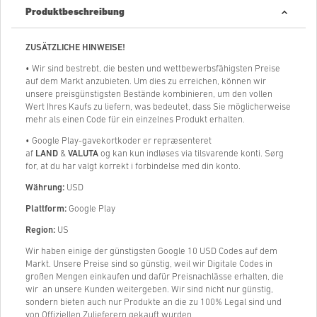
Produktbeschreibung
ZUSÄTZLICHE HINWEISE!
• Wir sind bestrebt, die besten und wettbewerbsfähigsten Preise
auf dem Markt anzubieten. Um dies zu erreichen, können wir
unsere preisgünstigsten Bestände kombinieren, um den vollen
Wert Ihres Kaufs zu liefern, was bedeutet, dass Sie möglicherweise
mehr als einen Code für ein einzelnes Produkt erhalten.
• Google Play-gavekortkoder er repræsenteret
af
LAND
&
VALUTA
og kan kun indløses via tilsvarende konti. Sørg
for, at du har valgt korrekt i forbindelse med din konto.
Währung:
USD
Plattform:
Google Play
Region:
US
Wir haben einige der günstigsten Google 10 USD Codes auf dem
Markt. Unsere Preise sind so günstig, weil wir Digitale Codes in
großen Mengen einkaufen und dafür Preisnachlässe erhalten, die
wir an unsere Kunden weitergeben. Wir sind nicht nur günstig,
sondern bieten auch nur Produkte an die zu 100% Legal sind und
von Offiziellen Zulieferern gekauft wurden.