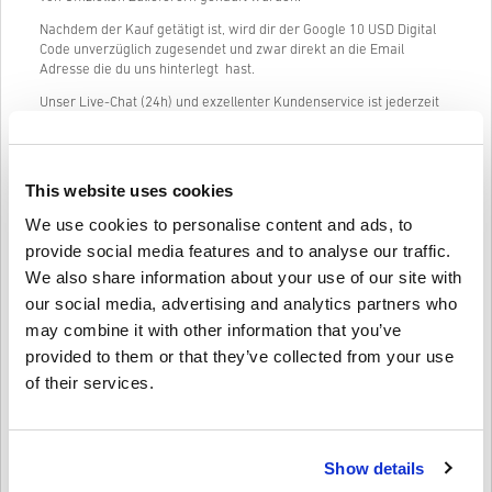
Nachdem der Kauf getätigt ist, wird dir der Google 10 USD Digital
Code unverzüglich zugesendet und zwar direkt an die Email
Adresse die du uns hinterlegt hast.
Unser Live-Chat (24h) und exzellenter Kundenservice ist jederzeit
verfügbar, falls du Fragen oder Probleme mit Google 10 USD haben
solltest.
Unser einfaches 3-Schritte Einkaufs-System enthält keine lästigen
This website uses cookies
Formulare oder Befragungen, es wird lediglich um eine Email
Adresse und eine gültige Zahlungsmethode gebeten. Somit wird
We use cookies to personalise content and ads, to
der Kauf von Google 10 USD auf livecards.net schnell und einfach
provide social media features and to analyse our traffic.
erledigt sein.
We also share information about your use of our site with
our social media, advertising and analytics partners who
So funktioniert es bei Livecards.net
may combine it with other information that you’ve
provided to them or that they’ve collected from your use
Disclaimer
Neu bei Livecards.net? Digitale Codes zu kaufen ist schnell und
of their services.
einfach:
Vorbestellung
Produkte werden spätestens am
angegebenen Erscheinungstag des Spieles zugesendet.
Schreibe eine Bewertung
Show details
10
Produkte die auf Lager sind werden dir umgehend, nach
Bewertungen
4,6/5
einem kleinen Sicherheitscheck zugesendet.