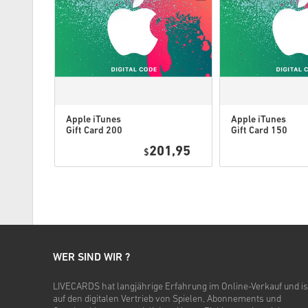
Apple iTunes
Apple iTunes
Gift Card 200
Gift Card 150
USD USA
USD USA
8,95
201,95
$
WER SIND WIR ?
LIVECARDS hat langjährige Erfahrung im Online-Verkauf und is
auf den digitalen Vertrieb von Spielen, Abonnements und