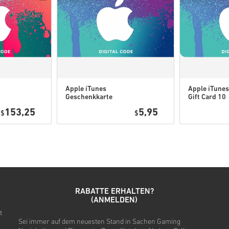
Diese downloadbaren Cod
handelt es sich um Origi
Diese Codes haben kein V
Downloadbarer Inhalt ode
um diese Erweiterung spi
Für einige Produkte erha
Apple iTunes
Apple iTunes
Geschenkkarte
Gift Card 10
Schau dir die kurze Anleitung
5 USD USA
USD USA
153,25
5,95
$
$
• Wähle dein Produkt
• Gib deine E-Mail-Adresse e
• Wähle deine bevorzugte Z
• Schließe deine Bestellung 
Danach erhältst du eine E-Ma
RABATTE ERHALTEN?
(ANMELDEN)
t
Sei immer auf dem neuesten Stand in Sachen Gaming