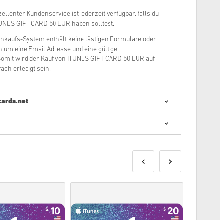
ellenter Kundenservice ist jederzeit verfügbar, falls du
UNES GIFT CARD 50 EUR haben solltest.
inkaufs-System enthält keine lästigen Formulare oder
ch um eine Email Adresse und eine gültige
omit wird der Kauf von ITUNES GIFT CARD 50 EUR auf
ach erledigt sein.
cards.net
le Codes zu kaufen ist schnell und einfach:
erden spätestens am angegebenen Erscheinungstag des
ukte die auf Lager sind werden dir umgehend, nach einem
 zugesendet.
schein einer kommerziellen Nutzung erwecken, werden
 Digitales Produkt.
u gerne unsere
FAQs
Seite besuchen.
em mit einem Kauf geben, so kontaktiere uns bitte über