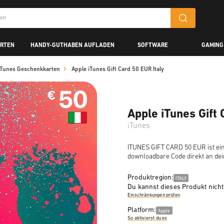
ARTEN
HANDY-GUTHABEN AUFLADEN
SOFTWARE
GAMING
iTunes Geschenkkarten
Apple iTunes Gift Card 50 EUR Italy
Apple iTunes Gift 
iTunes
ITUNES GIFT CARD 50 EUR ist ein
downloadbare Code direkt an de
Produktregion:
ITALY
Du kannst dieses Produkt nicht 
Einschränkungen prüfen
Platform:
Apple
So aktivierst du es