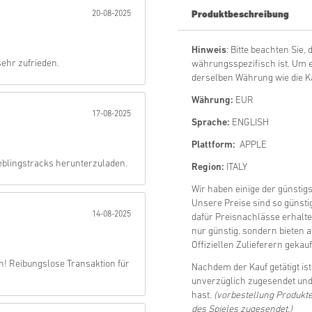
20-08-2025
Produktbeschreibung
Abschicken
Hinweis
: Bitte beachten Sie
sehr zufrieden.
währungsspezifisch ist. Um e
derselben Währung wie die K
Währung:
EUR
17-08-2025
Sprache:
ENGLISH
Plattform:
APPLE
eblingstracks herunterzuladen.
Region:
ITALY
Wir haben einige der günsti
Unsere Preise sind so günsti
14-08-2025
dafür Preisnachlässe erhalte
nur günstig, sondern bieten 
Offiziellen Zulieferern gekau
! Reibungslose Transaktion für
Nachdem der Kauf getätigt is
unverzüglich zugesendet und 
hast.
(vorbestellung Produk
des Spieles zugesendet.)