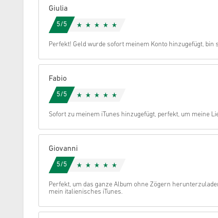
Giulia
Stornieren
5/5
Perfekt! Geld wurde sofort meinem Konto hinzugefügt, bin 
Fabio
5/5
Sofort zu meinem iTunes hinzugefügt, perfekt, um meine Li
Giovanni
5/5
Perfekt, um das ganze Album ohne Zögern herunterzuladen
mein italienisches iTunes.