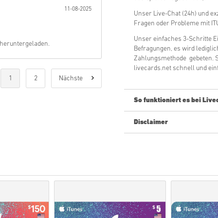
11-08-2025
Unser Live-Chat (24h) und exz
Fragen oder Probleme mit IT
Unser einfaches 3-Schritte E
 heruntergeladen.
Befragungen, es wird ledigli
Zahlungsmethode gebeten. S
livecards.net schnell und einf
1
2
Nächste
So funktioniert es bei Live
Disclaimer
Neu bei Livecards.net? Digita
Vorbestellung
Produkte w
Spieles zugesendet. Prod
kleinen Sicherheitscheck
Bestellungen die den An
nicht angenommen.
Gekauft wird lediglich ein
Für mehr Infos kannst d
Sollte es irgendein Probl
unser
Kontaktformular