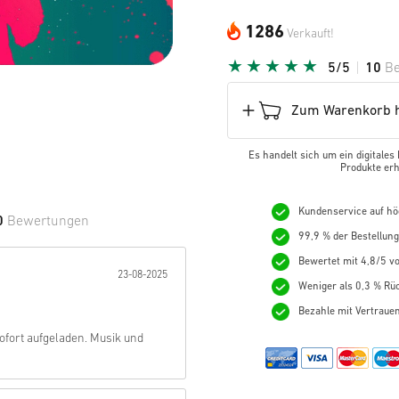
1286
Verkauft!
5/5
10
B
Zum Warenkorb h
Es handelt sich um ein digitales
Produkte erh
Kundenservice auf hö
0
Bewertungen
99,9 % der Bestellun
e Sterne:
Bewertet mit 4,8/5 vo
23-08-2025
Weniger als 0,3 % Rüc
Bezahle mit Vertraue
fort aufgeladen. Musik und