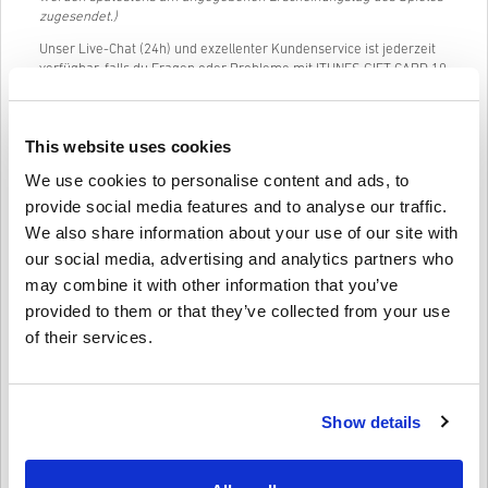
zugesendet.)
Unser Live-Chat (24h) und exzellenter Kundenservice ist jederzeit
verfügbar, falls du Fragen oder Probleme mit ITUNES GIFT CARD 10
EUR haben solltest.
Unser einfaches 3-Schritte Einkaufs-System enthält keine lästigen
Formulare oder Befragungen, es wird lediglich um eine Email
This website uses cookies
Adresse und eine gültige Zahlungsmethode gebeten. Somit wird
We use cookies to personalise content and ads, to
der Kauf von ITUNES GIFT CARD 10 EUR auf livecards.net schnell
und einfach erledigt sein.
provide social media features and to analyse our traffic.
We also share information about your use of our site with
our social media, advertising and analytics partners who
So funktioniert es bei Livecards.net
may combine it with other information that you’ve
provided to them or that they’ve collected from your use
Disclaimer
Neu bei Livecards.net? Digitale Codes zu kaufen ist schnell und
of their services.
einfach:
Vorbestellung
Produkte werden spätestens am
angegebenen Erscheinungstag des Spieles zugesendet.
Schreibe eine Bewertung
10
Produkte die auf Lager sind werden dir umgehend, nach
Show details
Bewertungen
4/5
einem kleinen Sicherheitscheck zugesendet.
Bestellungen die den Anschein einer kommerziellen
Nutzung erwecken, werden nicht angenommen.
Chiara
23-08-2025