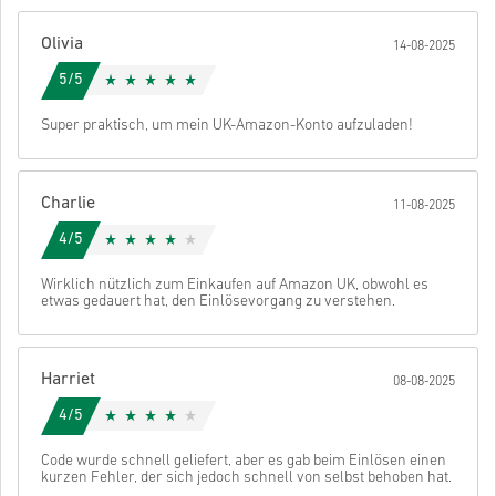
Danach erhältst du eine E-Mail mit einem sicheren Link zu deinem
Olivia
14-08-2025
Code.
5/5
Super praktisch, um mein UK-Amazon-Konto aufzuladen!
Charlie
11-08-2025
4/5
Wirklich nützlich zum Einkaufen auf Amazon UK, obwohl es
etwas gedauert hat, den Einlösevorgang zu verstehen.
Harriet
08-08-2025
4/5
Code wurde schnell geliefert, aber es gab beim Einlösen einen
kurzen Fehler, der sich jedoch schnell von selbst behoben hat.