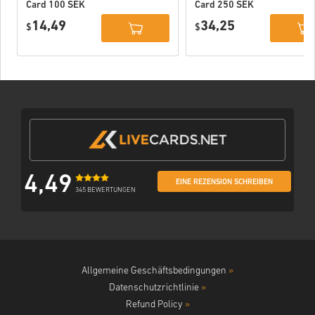
Card 100 SEK
Card 250 SEK
Sweden
Sweden
14,49
34,25
$
$
4,49
EINE REZENSION SCHREIBEN
345 BEWERTUNGEN
Allgemeine Geschäftsbedingungen
»
Datenschutzrichtlinie
»
Refund Policy
»