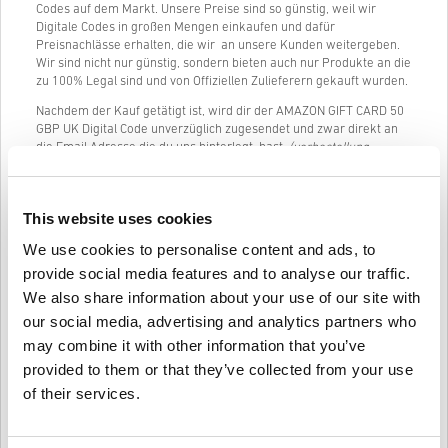
Codes auf dem Markt. Unsere Preise sind so günstig, weil wir
Digitale Codes in großen Mengen einkaufen und dafür
Preisnachlässe erhalten, die wir an unsere Kunden weitergeben.
Wir sind nicht nur günstig, sondern bieten auch nur Produkte an die
zu 100% Legal sind und von Offiziellen Zulieferern gekauft wurden.
Nachdem der Kauf getätigt ist, wird dir der AMAZON GIFT CARD 50
GBP UK Digital Code unverzüglich zugesendet und zwar direkt an
die Email Adresse die du uns hinterlegt hast.
(vorbestellung
Produkte werden spätestens am angegebenen Erscheinungstag
des Spieles zugesendet.)
Unser Live-Chat (24h) und exzellenter Kundenservice ist jederzeit
This website uses cookies
verfügbar, falls du Fragen oder Probleme mit AMAZON GIFT CARD
We use cookies to personalise content and ads, to
50 GBP UK haben solltest.
provide social media features and to analyse our traffic.
Unser einfaches 3-Schritte Einkaufs-System enthält keine lästigen
We also share information about your use of our site with
Formulare oder Befragungen, es wird lediglich um eine Email
Adresse und eine gültige Zahlungsmethode gebeten. Somit wird
our social media, advertising and analytics partners who
der Kauf von AMAZON GIFT CARD 50 GBP UK auf livecards.net
may combine it with other information that you’ve
schnell und einfach erledigt sein.
provided to them or that they’ve collected from your use
of their services.
So funktioniert es bei Livecards.net