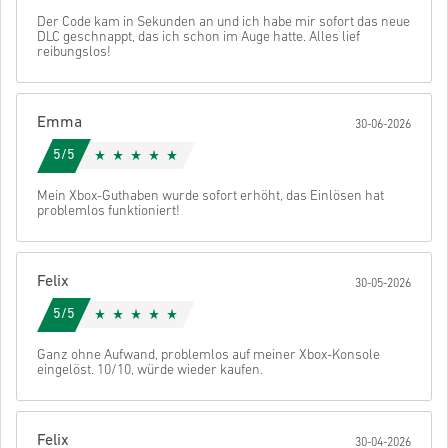
besuchen.
Sollte es irgendein Problem mit einem Kauf geben, so
Der Code kam in Sekunden an und ich habe mir sofort das neue
DLC geschnappt, das ich schon im Auge hatte. Alles lief
kontaktiere uns bitte über unser
Kontaktformular
reibungslos!
Diese downloadbaren Codes wurden vom Spieleentwickler
selbst produziert, daher handelt es sich um
Originalprodukte.
Diese Codes haben kein Verfallsdatum.
Emma
30-06-2026
Downloadbarer Inhalt oder DLC Produkte – Du musst das
Schau dir die kurze Anleitung oben an oder folge den Schritten
Original Basisspiel haben um diese Erweiterung spielen zu
unten 👇
5/5
können.
Abschicken
Stornieren
Für einige Produkte erhalten Sie möglicherweise mehr als
• Wähle dein Produkt
Mein Xbox-Guthaben wurde sofort erhöht, das Einlösen hat
einen Code.
• Gib deine E-Mail-Adresse ein
problemlos funktioniert!
• Wähle deine bevorzugte Zahlungsmethode
• Schließe deine Bestellung ab
Danach erhältst du eine E-Mail mit einem sicheren Link zu deinem
Felix
30-05-2026
Code.
5/5
Ganz ohne Aufwand, problemlos auf meiner Xbox-Konsole
eingelöst. 10/10, würde wieder kaufen.
Felix
30-04-2026