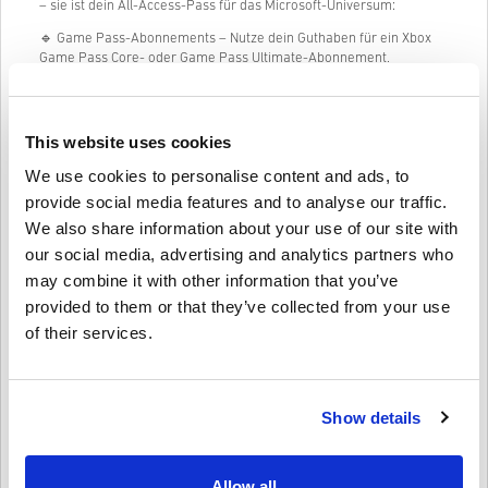
– sie ist dein All-Access-Pass für das Microsoft-Universum:
🔹 Game Pass-Abonnements – Nutze dein Guthaben für ein Xbox
Game Pass Core- oder Game Pass Ultimate-Abonnement.
🔹 Spiele & Add-ons herunterladen – Sichere dir sofort die
neuesten Xbox-Exklusivtitel, Indie-Spiele oder DLCs.
🔹 Filme & TV-Serien kaufen – Miete oder kaufe aus einer großen
Auswahl an Blockbustern.
This website uses cookies
🔹 Hardware & Zubehör erwerben – Setze dein Guthaben für
We use cookies to personalise content and ads, to
Konsolen, Controller, Headsets und mehr ein.
provide social media features and to analyse our traffic.
Perfekt zum Verschenken
We also share information about your use of our site with
our social media, advertising and analytics partners who
Möchtest du einen Freund oder ein Familienmitglied überraschen?
may combine it with other information that you’ve
Wähle einfach den Betrag, personalisiere ihn mit einem Design und
provided to them or that they’ve collected from your use
einer Nachricht und sende die Xbox-Geschenkkarte per E-Mail oder
drucke sie aus. Es ist ein schnelles, flexibles und durchdachtes
of their services.
Geschenk – ideal für Geburtstage, Feiertage oder einfach so.
So löst du die Xbox-Geschenkkarte
30
EUR EU ein:
Show details
1. Melde dich bei deinem Microsoft/Xbox-Konto an
2. Gehe zum Microsoft Store oder nutze deine Xbox-Konsole
3. Wähle “Code einlösen” und gib den 25-stelligen Code ein
Allow all
4. Fertig! Dein Kontostand wird sofort aktualisiert