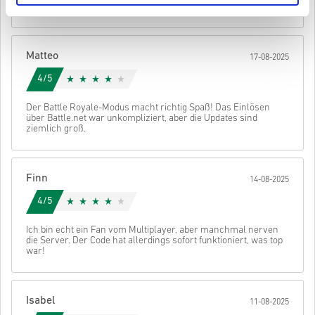
ich nicht mehr aufhören zu spielen. Solides Spiel.
• Wähle deine bevorzugte Zahlungsmethode
• Schließe deine Bestellung ab
Danach erhältst du eine E-Mail mit einem sicheren Link zu deinem
Matteo
17-08-2025
Code.
4/5
Der Battle Royale-Modus macht richtig Spaß! Das Einlösen
über Battle.net war unkompliziert, aber die Updates sind
ziemlich groß.
Finn
14-08-2025
4/5
Ich bin echt ein Fan vom Multiplayer, aber manchmal nerven
die Server. Der Code hat allerdings sofort funktioniert, was top
war!
Isabel
11-08-2025