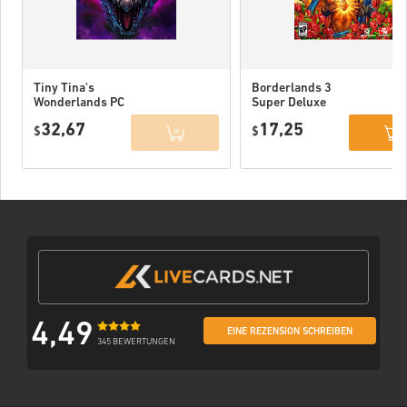
Tiny Tina's
Borderlands 3
Wonderlands PC
Super Deluxe
Edition PC (Epic
32,67
17,25
$
Games) EU
$
4,49
EINE REZENSION SCHREIBEN
345 BEWERTUNGEN