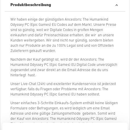
Produktbeschreibung
Wir haben einige der günstigsten Ancestors: The Humankind
Odyssey PC (Epic Games) EU Codes auf dem Markt. Unsere Preise
sind so günstig, weil wir Digitale Codes in großen Mengen
einkaufen und dafür Preisnachlässe erhalten, die wir an unsere
Kunden weitergeben. Wir sind nicht nur günstig, sondern bieten
auch nur Produkte an die zu 100% Legal sind und von Offiziellen
Zulieferern gekauft wurden.
Nachdem der Kauf getätigt ist, wird dir der Ancestors: The
Humankind Odyssey PC (Epic Games) EU Digital Code unverzüglich
zugesendet und zwar direkt an die Email Adresse die du uns
hinterlegt hast.
Unser Live-Chat (24h) und exzellenter Kundenservice ist jederzeit
verfügbar, falls du Fragen oder Probleme mit Ancestors: The
Humankind Odyssey PC (Epic Games) EU haben solltest.
Unser einfaches 3-Schritte Einkaufs-System enthält keine lästigen
Formulare oder Befragungen, es wird lediglich um eine Email
Adresse und eine gültige Zahlungsmethode gebeten. Somit wird
der Kauf von Ancestors: The Humankind Odyssey PC (Epic Games)
EU auf livecards.net schnell und einfach erledigt sein.