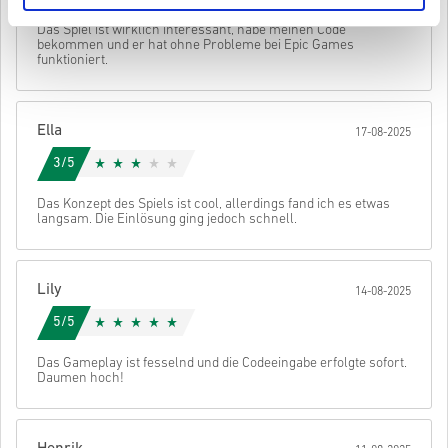
Abschicken
Stornieren
Für einige Produkte erhalten Sie möglicherweise mehr als
• Wähle dein Produkt
Das Spiel ist wirklich interessant, habe meinen Code
einen Code.
• Gib deine E-Mail-Adresse ein
bekommen und er hat ohne Probleme bei Epic Games
• Wähle deine bevorzugte Zahlungsmethode
funktioniert.
• Schließe deine Bestellung ab
Danach erhältst du eine E-Mail mit einem sicheren Link zu deinem
Code.
Ella
17-08-2025
3/5
Das Konzept des Spiels ist cool, allerdings fand ich es etwas
langsam. Die Einlösung ging jedoch schnell.
Lily
14-08-2025
5/5
Das Gameplay ist fesselnd und die Codeeingabe erfolgte sofort.
Daumen hoch!