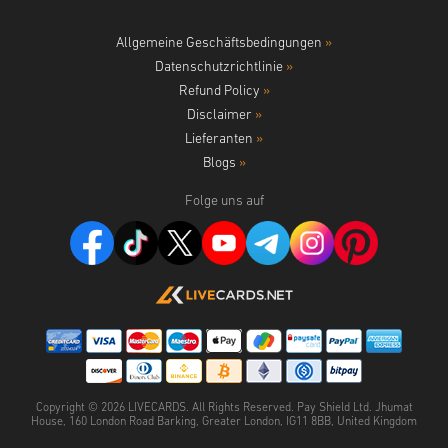
Allgemeine Geschäftsbedingungen
»
Datenschutzrichtlinie
»
Refund Policy
»
Disclaimer
»
Lieferanten
»
Blogs
»
Folge uns auf
Copyright ©
2026
LIVECARDS. All Rights Reserved. Pay Shield Ltd. Jhumat
House, 160 London Road Barking, Greater London, IG11 8BB, United Kingdom