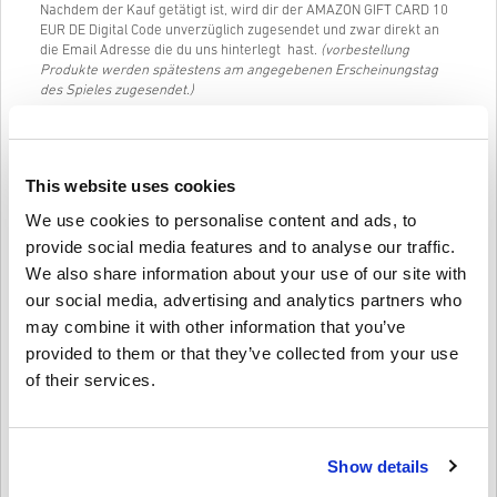
Nachdem der Kauf getätigt ist, wird dir der AMAZON GIFT CARD 10
EUR DE Digital Code unverzüglich zugesendet und zwar direkt an
die Email Adresse die du uns hinterlegt hast.
(vorbestellung
Produkte werden spätestens am angegebenen Erscheinungstag
des Spieles zugesendet.)
Unser Live-Chat (24h) und exzellenter Kundenservice ist jederzeit
verfügbar, falls du Fragen oder Probleme mit AMAZON GIFT CARD
10 EUR DE haben solltest.
This website uses cookies
Unser einfaches 3-Schritte Einkaufs-System enthält keine lästigen
Formulare oder Befragungen, es wird lediglich um eine Email
We use cookies to personalise content and ads, to
Adresse und eine gültige Zahlungsmethode gebeten. Somit wird
provide social media features and to analyse our traffic.
der Kauf von AMAZON GIFT CARD 10 EUR DE auf livecards.net
We also share information about your use of our site with
schnell und einfach erledigt sein.
our social media, advertising and analytics partners who
may combine it with other information that you’ve
So funktioniert es bei Livecards.net
provided to them or that they’ve collected from your use
of their services.
Disclaimer
Neu bei Livecards.net? Digitale Codes zu kaufen ist schnell und
einfach:
Vorbestellung
Produkte werden spätestens am
Show details
angegebenen Erscheinungstag des Spieles zugesendet.
Schreibe eine Bewertung
10
Produkte die auf Lager sind werden dir umgehend, nach