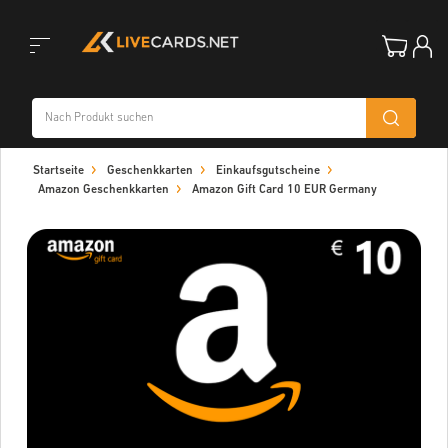
Toggle
Startseite
Geschenkkarten
Einkaufsgutscheine
navigation
Amazon Geschenkkarten
Amazon Gift Card 10 EUR Germany