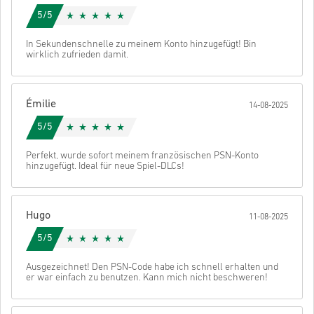
Downloadbarer Inhalt oder DLC Produkte – Du musst das
Schau dir die kurze Anleitung oben an oder folge den Schritten
5/5
Original Basisspiel haben um diese Erweiterung spielen zu
unten 👇
können.
Abschicken
Stornieren
In Sekundenschnelle zu meinem Konto hinzugefügt! Bin
Für einige Produkte erhalten Sie möglicherweise mehr als
• Wähle dein Produkt
wirklich zufrieden damit.
einen Code.
• Gib deine E-Mail-Adresse ein
• Wähle deine bevorzugte Zahlungsmethode
• Schließe deine Bestellung ab
Émilie
14-08-2025
Danach erhältst du eine E-Mail mit einem sicheren Link zu deinem
Code.
5/5
Perfekt, wurde sofort meinem französischen PSN-Konto
hinzugefügt. Ideal für neue Spiel-DLCs!
Hugo
11-08-2025
5/5
Ausgezeichnet! Den PSN-Code habe ich schnell erhalten und
er war einfach zu benutzen. Kann mich nicht beschweren!