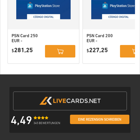
PSN Card 250
PSN Card 200
EUR -
EUR -
PlayStation
PlayStation
281,25
227,25
Network
$
Network
$
Portugal
Portugal
4,49
EINE REZENSION SCHREIBEN
345 BEWERTUNGEN