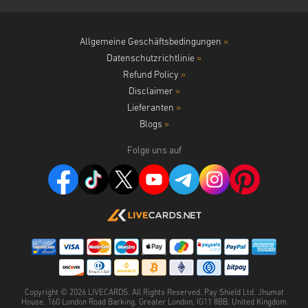
Allgemeine Geschäftsbedingungen
»
Datenschutzrichtlinie
»
Refund Policy
»
Disclaimer
»
Lieferanten
»
Blogs
»
Folge uns auf
Copyright ©
2026
LIVECARDS. All Rights Reserved. Pay Shield Ltd. Jhumat
House, 160 London Road Barking, Greater London, IG11 8BB, United Kingdom