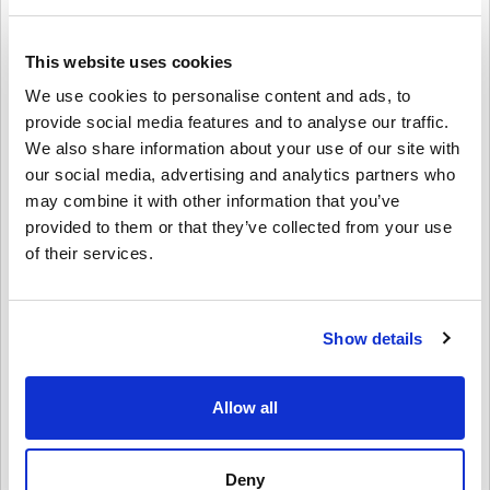
🔹 Leihe oder kaufe Filme und Serien – genieße
Unterhaltungsinhalte direkt im PlayStation Store.
🔹 Verbessere deine Lieblingsspiele – kaufe Spielwährung, Skins
This website uses cookies
und andere digitale Gegenstände.
We use cookies to personalise content and ads, to
provide social media features and to analyse our traffic.
Wie löse ich die PSN-Karte 50 EUR – PlayStation
Network Frankreich ein?
We also share information about your use of our site with
our social media, advertising and analytics partners who
1️⃣ Melde dich bei deinem PSN-Konto an – Zugriff über die Konsole
may combine it with other information that you’ve
oder die PlayStation Store-Website.
2️⃣ Navigiere zu „Codes einlösen“ – zu finden im PlayStation Store-
provided to them or that they’ve collected from your use
Menü.
of their services.
3️⃣ Gib deinen digitalen Code ein – gib den 12-stelligen Code ein,
den du nach dem Kauf erhalten hast.
4️⃣ Freue dich über dein neues Guthaben – Wird sofort deinem
PSN-Guthaben hinzugefügt und kann für alle PlayStation-Inhalte
Show details
verwendet werden.
Kaufen Sie noch heute die
PSN Card PSN Card 50 EUR –
Allow all
PlayStation Network Frankreich
!
Erhalten Sie schnellen und sicheren Zugriff auf den PlayStation
Store und genießen Sie die Freiheit, Spiele, Abonnements und
Deny
Unterhaltung zu Ihren Bedingungen zu kaufen. Holen Sie sich jetzt