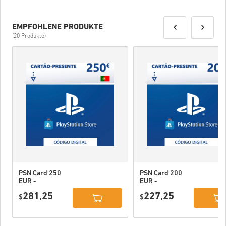
EMPFOHLENE PRODUKTE
(20 Produkte)
PSN Card 250
PSN Card 200
EUR -
EUR -
PlayStation
PlayStation
281,25
227,25
Network
$
Network
$
Portugal
Portugal