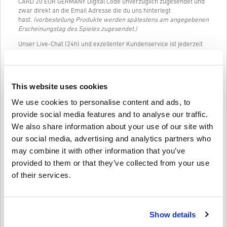
CARD 20 EUR GERMANY Digital Code unverzüglich zugesendet und
zwar direkt an die Email Adresse die du uns hinterlegt
hast.
(vorbestellung Produkte werden spätestens am angegebenen
Erscheinungstag des Spieles zugesendet.)
Unser Live-Chat (24h) und exzellenter Kundenservice ist jederzeit
verfügbar, falls du Fragen oder Probleme mit PLAYSTATION
NETWORK CARD 20 EUR GERMANY haben solltest.
Unser einfaches 3-Schritte Einkaufs-System enthält keine lästigen
This website uses cookies
Formulare oder Befragungen, es wird lediglich um eine Email
Adresse und eine gültige Zahlungsmethode gebeten. Somit wird
We use cookies to personalise content and ads, to
der Kauf von PLAYSTATION NETWORK CARD 20 EUR GERMANY auf
provide social media features and to analyse our traffic.
livecards.net schnell und einfach erledigt sein.
We also share information about your use of our site with
our social media, advertising and analytics partners who
So funktioniert es bei Livecards.net
may combine it with other information that you’ve
provided to them or that they’ve collected from your use
Disclaimer
Neu bei Livecards.net? Digitale Codes zu kaufen ist schnell und
of their services.
einfach:
Vorbestellung
Produkte werden spätestens am
angegebenen Erscheinungstag des Spieles zugesendet.
Schreibe eine Bewertung
10
Produkte die auf Lager sind werden dir umgehend, nach
Show details
Bewertungen
4,3/5
einem kleinen Sicherheitscheck zugesendet.