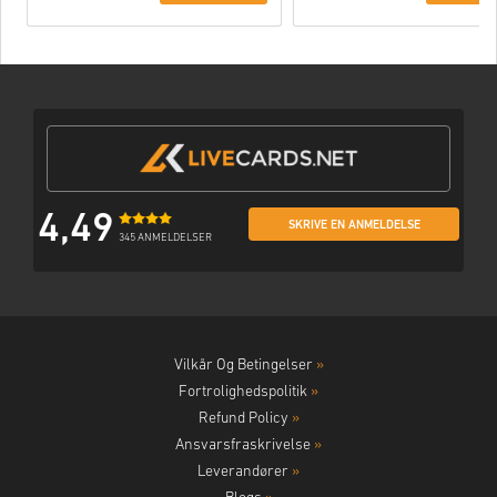
4,49
SKRIVE EN ANMELDELSE
345 ANMELDELSER
Vilkår Og Betingelser
»
Fortrolighedspolitik
»
Refund Policy
»
Ansvarsfraskrivelse
»
Leverandører
»