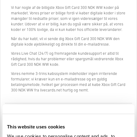
Vi har nogle af de billigste Xbox Gift Card 300 NOK WW koder på
markedet. Vores priser er billige fordi vi køber digitale koder i store
mængder til nedsatte priser, som vi igen videresælger til vores
kunder. Udover at vi er billig, kan du også være sikker på, at vores
koder er 100% lovlige, da vi kun køber hos officielle leverandører.
Når du har købt, vil vi sende dig Xbox Gift Card 300 NOK WW den
digitale kode øjeblikkeligt og direkte til din e-mailadresse.
Vores Live Chat (24/7) og fremragende kundesupport er altid til
rådighed, hvis du har problemer eller spørgsmål vedrørende Xbox
Gift Card 300 NOK WW kode.
Vores nemme 3-trins købssystem indeholder ingen irriterende
formularer, vi kræver kun en e-mailadresse og en gyldig
betalingsmetode, hvilket gør processen med at købe Xbox Gift Card
300 NOK WW fra livecards.net hurtig og nemt.
Sådan fungerer det på Livecards.net
Ansvarsfraskrivelse
Ny på Livecards.net? Det er hurtigt og nemt at købe digitale koder:
This website uses cookies
We use cookies to personalise content and ads, to