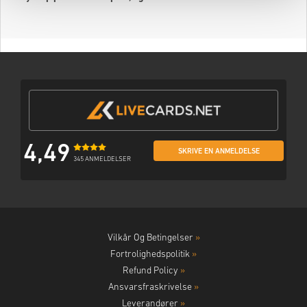
4,49
SKRIVE EN ANMELDELSE
345 ANMELDELSER
Vilkår Og Betingelser
»
Fortrolighedspolitik
»
Refund Policy
»
Ansvarsfraskrivelse
»
Leverandører
»