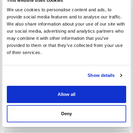
This website uses cookies
Ansvarsfraskrivelse
Ny på Livecards.net? Det er hurtigt og nemt at købe digitale koder:
We use cookies to personalise content and ads, to
provide social media features and to analyse our traffic.
Forudbestilling
af produkter leveres før eller på den
We also share information about your use of our site with
nævnte udgivelsesdato, mens varer som er på lager
Skriv en anmeldelse
4,3/5
10
Anmeldelser
leveres umiddelbart efter sikkerhedskontrol.
our social media, advertising and analytics partners who
Køb som anses for at være til kommerciel brug, vil ikke
may combine it with other information that you’ve
blive accepteret.
provided to them or that they’ve collected from your use
Du køber kun et digitalt produkt.
Noah
23-08-2025
For mere information, se vores
Ofte stillede spørgsmål.
of their services.
Givet stjerne:
5/5
Hvis du oplever problemer med et køb, bedes du kontakte
os ved hjælp af vores
Kontakt os formular.
Disse downloadbare koder er skabt af udvikleren af spillet
Ingen bøvl med at indløse koden, og Waking the Tiger bragte så
mange fede funktioner til HOI4!
og er derfor originale.
Show details
Disse koder har ingen udløbsdato.
Indhold der kan downloades eller DLC produkter - Du skal
have det originale spil, for at kunne spille denne udvigelse.
Mia
Du kan modtage mere end én kode for nogle produkter.
20-08-2025
Se den hurtige guide ovenfor, eller følg trinene nedenfor 👇
Allow all
4/5
• Vælg dit produkt
• Indtast din e-mailadresse
Deny
Send
Annullere
Tilføjer så meget dybde til gameplayet! Det tog lidt længere tid
• Vælg din foretrukne betalingsmetode
end forventet at få koden, men det var ventetiden værd.
• Gennemfør din ordre
Når det er gjort, modtager du en e-mail med et sikkert link til at få