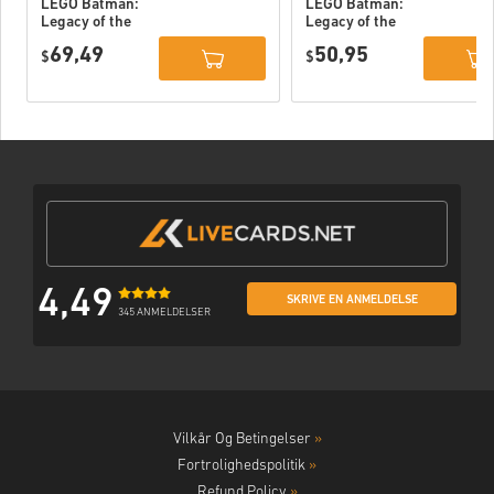
LEGO Batman:
LEGO Batman:
Legacy of the
Legacy of the
Dark Knight
Dark Knight PC
69,49
50,95
Deluxe Edition
$
(STEAM) EU
$
DLC PC (STEAM)
EU
4,49
SKRIVE EN ANMELDELSE
345 ANMELDELSER
Vilkår Og Betingelser
»
Fortrolighedspolitik
»
Refund Policy
»