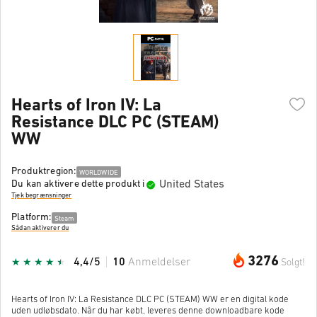
Hearts of Iron IV: La
Resistance DLC PC (STEAM)
WW
Produktregion:
WORLDWIDE
United States
Du kan aktivere dette produkt i
Tjek begrænsninger
Platform:
Steam
Sådan aktiverer du
3276
4,4/5
10
Anmeldelser
Solgt!
Hearts of Iron IV: La Resistance DLC PC (STEAM) WW er en digital kode
uden udløbsdato. Når du har købt, leveres denne downloadbare kode