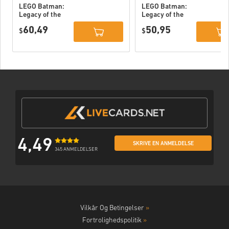
LEGO Batman:
LEGO Batman:
Legacy of the
Legacy of the
Dark Knight
Dark Knight PC
60,49
50,95
Deluxe Edition
$
(STEAM) EU
$
DLC PC (STEAM)
EU
4,49
SKRIVE EN ANMELDELSE
345 ANMELDELSER
Vilkår Og Betingelser
»
Fortrolighedspolitik
»