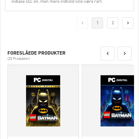
indløse DLC’en, men mere indhold ville være rart.
1
2
FORESLÅEDE PRODUKTER
(20 Produkter)