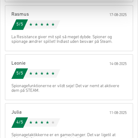
Når det er gjort, modtager du en e-mail med et sikkert link til at få
adgang til din kode.
Rasmus
17-08-2025
5/5
La Resistance giver mit spil så meget dybde. Spioner og
spionage ændrer spillet! Indløst uden besvær på Steam.
Leonie
14-08-2025
5/5
Spionagefunktionerne er vildt seje! Det var nemt at aktivere
dem på STEAM.
Julia
11-08-2025
4/5
Spionagetaktikkerne er en gamechanger. Det var ligetil at