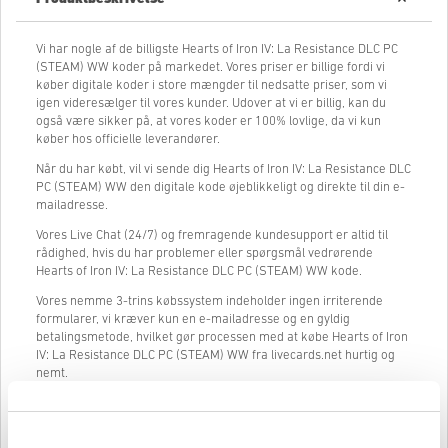
Vi har nogle af de billigste Hearts of Iron IV: La Resistance DLC PC
(STEAM) WW koder på markedet. Vores priser er billige fordi vi
køber digitale koder i store mængder til nedsatte priser, som vi
igen videresælger til vores kunder. Udover at vi er billig, kan du
også være sikker på, at vores koder er 100% lovlige, da vi kun
køber hos officielle leverandører.
Når du har købt, vil vi sende dig Hearts of Iron IV: La Resistance DLC
PC (STEAM) WW den digitale kode øjeblikkeligt og direkte til din e-
mailadresse.
Vores Live Chat (24/7) og fremragende kundesupport er altid til
rådighed, hvis du har problemer eller spørgsmål vedrørende
Hearts of Iron IV: La Resistance DLC PC (STEAM) WW kode.
Vores nemme 3-trins købssystem indeholder ingen irriterende
formularer, vi kræver kun en e-mailadresse og en gyldig
betalingsmetode, hvilket gør processen med at købe Hearts of Iron
IV: La Resistance DLC PC (STEAM) WW fra livecards.net hurtig og
nemt.
Sådan fungerer det på Livecards.net