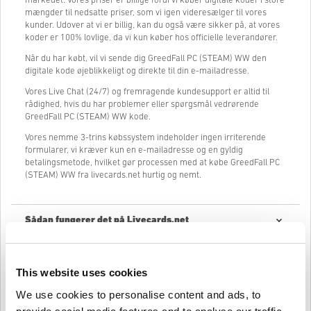
markedet. Vores priser er billige fordi vi køber digitale koder i store
mængder til nedsatte priser, som vi igen videresælger til vores
kunder. Udover at vi er billig, kan du også være sikker på, at vores
koder er 100% lovlige, da vi kun køber hos officielle leverandører.
Når du har købt, vil vi sende dig GreedFall PC (STEAM) WW den
digitale kode øjeblikkeligt og direkte til din e-mailadresse.
Vores Live Chat (24/7) og fremragende kundesupport er altid til
rådighed, hvis du har problemer eller spørgsmål vedrørende
GreedFall PC (STEAM) WW kode.
Vores nemme 3-trins købssystem indeholder ingen irriterende
formularer, vi kræver kun en e-mailadresse og en gyldig
betalingsmetode, hvilket gør processen med at købe GreedFall PC
(STEAM) WW fra livecards.net hurtig og nemt.
Sådan fungerer det på Livecards.net
Ansvarsfraskrivelse
Ny på Livecards.net? Det er hurtigt og nemt at købe digitale koder:
This website uses cookies
Forudbestilling
af produkter leveres før eller på den
We use cookies to personalise content and ads, to
nævnte udgivelsesdato, mens varer som er på lager
Skriv en anmeldelse
4,3/5
10
Anmeldelser