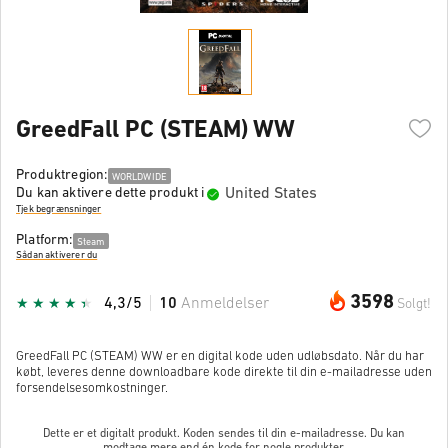
GreedFall PC (STEAM) WW
Produktregion:
WORLDWIDE
United States
Du kan aktivere dette produkt i
Tjek begrænsninger
Platform:
Steam
Sådan aktiverer du
3598
4,3/5
10
Anmeldelser
Solgt!
GreedFall PC (STEAM) WW er en digital kode uden udløbsdato. Når du har
købt, leveres denne downloadbare kode direkte til din e-mailadresse uden
forsendelsesomkostninger.
Dette er et digitalt produkt. Koden sendes til din e-mailadresse. Du kan
modtage mere end én kode for nogle produkter.