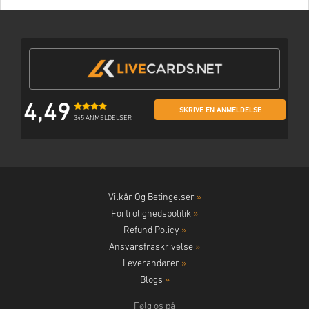
4,49
SKRIVE EN ANMELDELSE
345 ANMELDELSER
Vilkår Og Betingelser
»
Fortrolighedspolitik
»
Refund Policy
»
Ansvarsfraskrivelse
»
Leverandører
»
Blogs
»
Følg os på