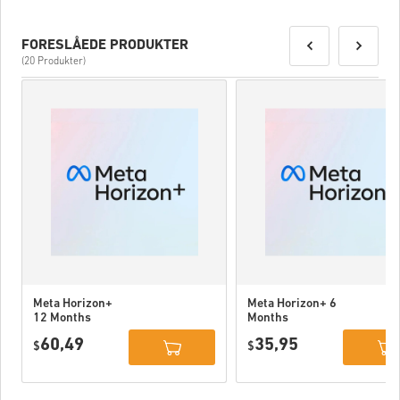
FORESLÅEDE PRODUKTER
(20 Produkter)
Meta Horizon+
Meta Horizon+ 6
12 Months
Months
Subscription
Subscription
60,49
35,95
USA
$
USA
$