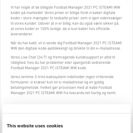
Vi har nogle af de billigste Football Manager 2021 PC (STEAM) WW
koder på markedet. Vores priser er billige fordi vi køber digitale
koder i store mængder til nedsatte priser, som vi igen videresælger
til vores kunder. Udover at vi er billig, kan du også være sikker på,
at vores koder er 100% lovlige, da vi kun køber hos officielle
leverandører.
Når du har købt, vil vi sende dig Football Manager 2021 PC (STEAM)
WW den digitale kode øjeblikkeligt og direkte til din e-mailadresse.
Vores Live Chat (24/7) og fremragende kundesupport er altid til
rådighed, hvis du har problemer eller spørgsmål vedrørende
Football Manager 2021 PC (STEAM) WW kode.
Vores nemme 3-trins købssystem indeholder ingen irriterende
formularer, vi kræver kun en e-mailadresse og en gyldig
betalingsmetode, hvilket gør processen med at købe Football
Manager 2021 PC (STEAM) WW fra livecards.net hurtig og nemt.
Sådan fungerer det på Livecards.net
This website uses cookies
Ansvarsfraskrivelse
Ny på Livecards.net? Det er hurtigt og nemt at købe digitale koder: