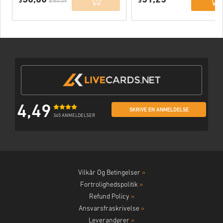
Website) EU
$
$
$ 65,39
4,49
SKRIVE EN ANMELDELSE
345 ANMELDELSER
Vilkår Og Betingelser
»
Fortrolighedspolitik
»
Refund Policy
»
Ansvarsfraskrivelse
»
Leverandører
»