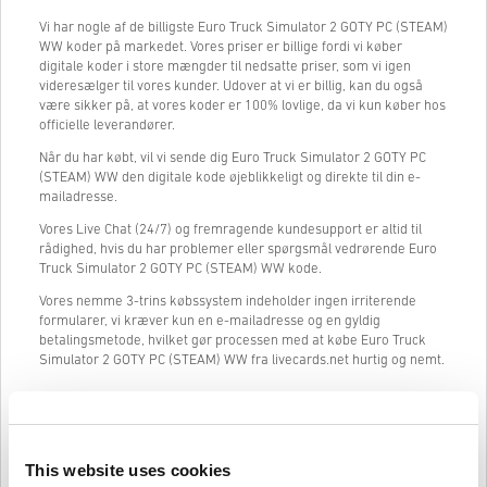
Vi har nogle af de billigste Euro Truck Simulator 2 GOTY PC (STEAM)
WW koder på markedet. Vores priser er billige fordi vi køber
digitale koder i store mængder til nedsatte priser, som vi igen
videresælger til vores kunder. Udover at vi er billig, kan du også
være sikker på, at vores koder er 100% lovlige, da vi kun køber hos
officielle leverandører.
Når du har købt, vil vi sende dig Euro Truck Simulator 2 GOTY PC
(STEAM) WW den digitale kode øjeblikkeligt og direkte til din e-
mailadresse.
Vores Live Chat (24/7) og fremragende kundesupport er altid til
rådighed, hvis du har problemer eller spørgsmål vedrørende Euro
Truck Simulator 2 GOTY PC (STEAM) WW kode.
Vores nemme 3-trins købssystem indeholder ingen irriterende
formularer, vi kræver kun en e-mailadresse og en gyldig
betalingsmetode, hvilket gør processen med at købe Euro Truck
Simulator 2 GOTY PC (STEAM) WW fra livecards.net hurtig og nemt.
Sådan fungerer det på Livecards.net
This website uses cookies
Ansvarsfraskrivelse
Ny på Livecards.net? Det er hurtigt og nemt at købe digitale koder: