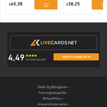
Deluxe Edition
PC (STEAM)
45,38
38,25
PC (STEAM)
$
$
4,49
SKRIVE EN ANMELDELSE
345 ANMELDELSER
Vilkår Og Betingelser
»
Fortrolighedspolitik
»
Refund Policy
»
Ansvarsfraskrivelse
»