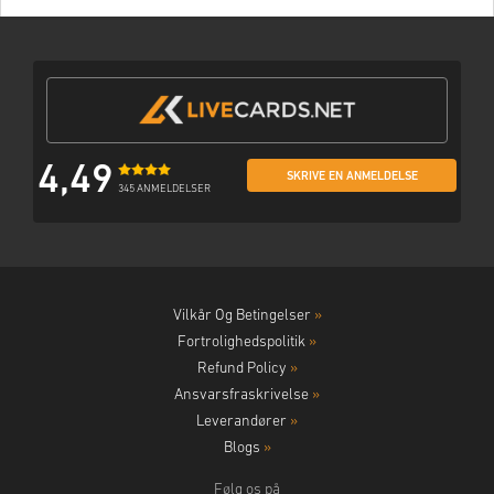
4,49
SKRIVE EN ANMELDELSE
345 ANMELDELSER
Vilkår Og Betingelser
»
Fortrolighedspolitik
»
Refund Policy
»
Ansvarsfraskrivelse
»
Leverandører
»
Blogs
»
Følg os på