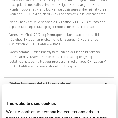
markedet. Vores priser er billige fordi vi køber digitale koder i store
mængder til nedsatte priser, som vi igen videresælger til vores
kunder. Udover at vi er billig, kan du også være sikker på, at vores
koder er 100% lovlige, da vi kun køber hos officielle leverandører.
Når du har købt, vil vi sende dig Civilization V PC (STEAM) WW den
digitale kode øjeblikkeligt og direkte til din e-mailadresse.
Vores Live Chat (24/7) og fremragende kundesupport er altid til
rådighed, hvis du har problemer eller spørgsmål vedrørende
Civilization V PC (STEAM) WW kode.
Vores nemme 3-trins købssystem indeholder ingen irriterende
formularer, vi kræver kun en e-mailadresse og en gyldig
betalingsmetode, hvilket gør processen med at købe Civilization V
PC (STEAM) WW fra livecards.net hurtig og nemt.
Sådan fungerer det på Livecards.net
Ansvarsfraskrivelse
Ny på Livecards.net? Det er hurtigt og nemt at købe digitale koder:
This website uses cookies
Forudbestilling
af produkter leveres før eller på den
We use cookies to personalise content and ads, to
nævnte udgivelsesdato, mens varer som er på lager
Skriv en anmeldelse
4,9/5
10
Anmeldelser