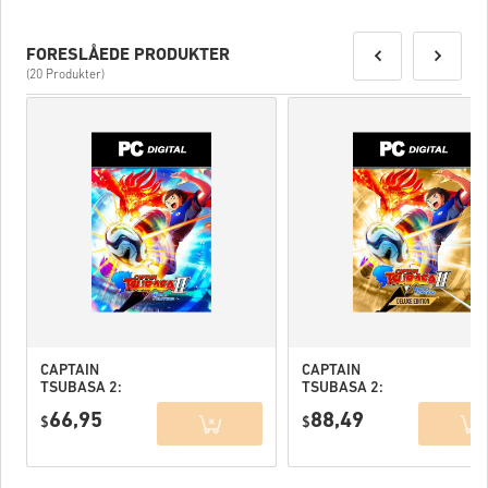
FORESLÅEDE PRODUKTER
(20 Produkter)
CAPTAIN
CAPTAIN
TSUBASA 2:
TSUBASA 2:
WORLD
WORLD
66,95
88,49
FIGHTERS PC
$
FIGHTERS
$
(STEAM) EU
Deluxe Edition
PC (STEAM) EU