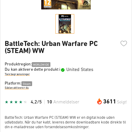
BattleTech: Urban Warfare PC
(STEAM) WW
Produktregion:
WORLDWIDE
United States
Du kan aktivere dette produkt i
Tjek begrænsninger
Platform:
Steam
Sådan aktiverer du
3611
4,2/5
10
Anmeldelser
Solgt!
BattleTech: Urban Warfare PC (STEAM) WW er en digital kode uden
udløbsdato. Når du har købt, leveres denne downloadbare kode direkte til
din e-mailadresse uden forsendelsesomkostninger.