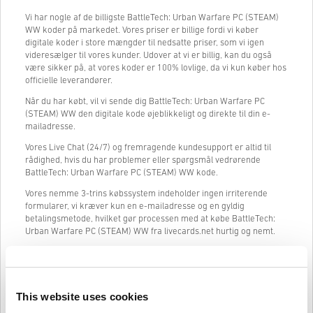
Vi har nogle af de billigste BattleTech: Urban Warfare PC (STEAM)
WW koder på markedet. Vores priser er billige fordi vi køber
digitale koder i store mængder til nedsatte priser, som vi igen
videresælger til vores kunder. Udover at vi er billig, kan du også
være sikker på, at vores koder er 100% lovlige, da vi kun køber hos
officielle leverandører.
Når du har købt, vil vi sende dig BattleTech: Urban Warfare PC
(STEAM) WW den digitale kode øjeblikkeligt og direkte til din e-
mailadresse.
Vores Live Chat (24/7) og fremragende kundesupport er altid til
rådighed, hvis du har problemer eller spørgsmål vedrørende
BattleTech: Urban Warfare PC (STEAM) WW kode.
Vores nemme 3-trins købssystem indeholder ingen irriterende
formularer, vi kræver kun en e-mailadresse og en gyldig
betalingsmetode, hvilket gør processen med at købe BattleTech:
Urban Warfare PC (STEAM) WW fra livecards.net hurtig og nemt.
Sådan fungerer det på Livecards.net
This website uses cookies
Ansvarsfraskrivelse
Ny på Livecards.net? Det er hurtigt og nemt at købe digitale koder: