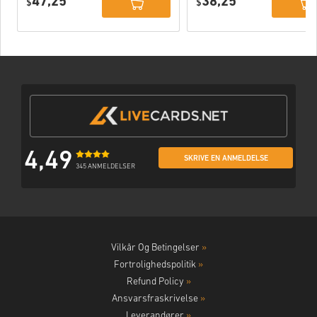
47,25
38,25
PC (STEAM)
$
$
4,49
SKRIVE EN ANMELDELSE
345 ANMELDELSER
Vilkår Og Betingelser
»
Fortrolighedspolitik
»
Refund Policy
»
Ansvarsfraskrivelse
»
Leverandører
»