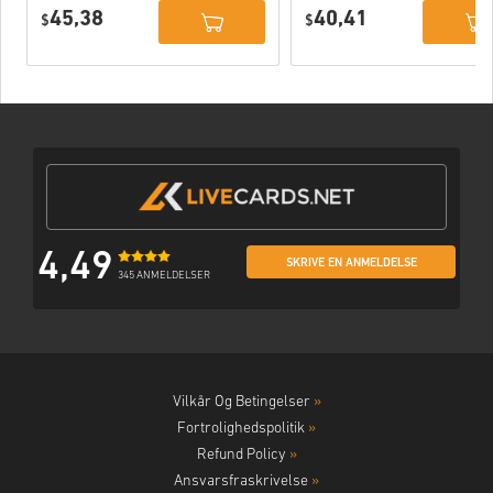
Deluxe Edition
PC (STEAM)
45,38
40,41
PC (STEAM)
$
$
4,49
SKRIVE EN ANMELDELSE
345 ANMELDELSER
Vilkår Og Betingelser
»
Fortrolighedspolitik
»
Refund Policy
»
Ansvarsfraskrivelse
»