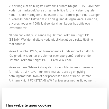
Vi har nogle af de billigste Batman: Arkham Knight PC (STEAM) WW
koder på markedet. Vores priser er billige fordi vi køber digitale
koder i store mængder til nedsatte priser, som vi igen videresælger
til vores kunder. Udover at vi er billig, kan du også være sikker på,
at vores koder er 100% lovlige, da vi kun køber hos officielle
leverandører.
Når du har købt, vil vi sende dig Batman: Arkham Knight PC
(STEAM) WW den digitale kode øjeblikkeligt og direkte til din e-
mailadresse.
Vores Live Chat (24/7) og fremragende kundesupport er altid til
rådighed, hvis du har problemer eller spørgsmål vedrørende
Batman: Arkham Knight PC (STEAM) WW kode.
Vores nemme 3-trins købssystem indeholder ingen irriterende
formularer, vi kræver kun en e-mailadresse og en gyldig
betalingsmetode, hvilket gør processen med at købe Batman:
Arkham Knight PC (STEAM) WW fra livecards.net hurtig og nemt.
Sådan fungerer det på Livecards.net
This website uses cookies
Ansvarsfraskrivelse
Ny på Livecards.net? Det er hurtigt og nemt at købe digitale koder: