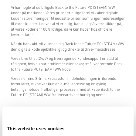
Vi har nogle af de billigste Back to the Future PC (STEAM) WW
koder på markedet. Vores priser er billige fordi vi køber digitale
koder i store mængder til nedsatte priser, som vi igen videresælger
til vores kunder. Udover at vi er billig, kan du også være sikker på,
at vores koder er 100% lovlige, da vi kun køber hos officielle
leverandører.
Når du har købt, vil vi sende dig Back to the Future PC (STEAM) WW
den digitale kode øjeblikkeligt og direkte til din e-mailadresse.
Vores Live Chat (24/7) og fremragende kundesupport er altid til
rådighed, hvis du har problemer eller spørgsmål vedrørende Back
to the Future PC (STEAM) WW kode.
Vores nemme 3-trins købssystem indeholder ingen irriterende
formularer, vi kræver kun en e-mailadresse og en gyldig
betalingsmetode, hvilket gør processen med at købe Back to the
Future PC (STEAM) WW fra livecards.net hurtig og nemt.
Sådan fungerer det på Livecards.net
This website uses cookies
Ansvarsfraskrivelse
Ny på Livecards.net? Det er hurtigt og nemt at købe digitale koder: