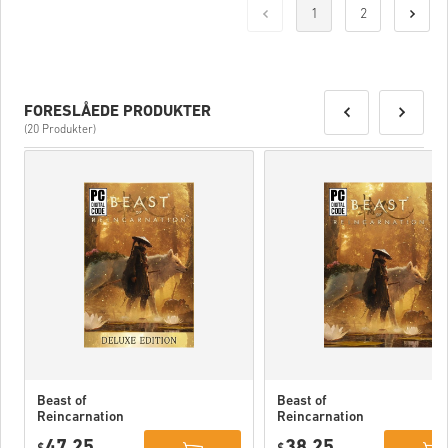
1
2
FORESLÅEDE PRODUKTER
(20 Produkter)
Beast of
Beast of
Reincarnation
Reincarnation
Deluxe Edition
PC (STEAM)
47,25
38,25