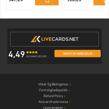
PC (STEAM)
$
$
4,49
SKRIVE EN ANMELDELSE
345 ANMELDELSER
Vilkår Og Betingelser
»
Fortrolighedspolitik
»
Refund Policy
»
Ansvarsfraskrivelse
»
Leverandører
»