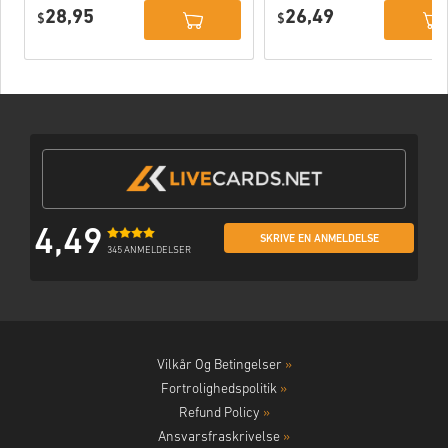
Xbox One WW
Xbox One / Xbox
28,95
26,49
$
Series X|S
$
4,49
SKRIVE EN ANMELDELSE
345 ANMELDELSER
Vilkår Og Betingelser
»
Fortrolighedspolitik
»
Refund Policy
»
Ansvarsfraskrivelse
»