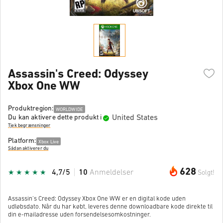
Assassin's Creed: Odyssey
Xbox One WW
Produktregion:
WORLDWIDE
United States
Du kan aktivere dette produkt i
Tjek begrænsninger
Platform:
Xbox Live
Sådan aktiverer du
628
4,7/5
10
Anmeldelser
Solgt!
Assassin's Creed: Odyssey Xbox One WW er en digital kode uden
udløbsdato. Når du har købt, leveres denne downloadbare kode direkte til
din e-mailadresse uden forsendelsesomkostninger.