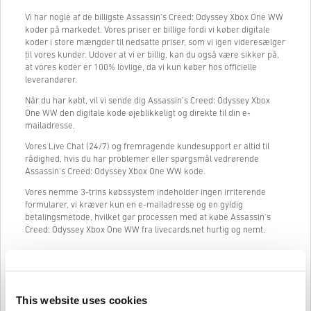
Vi har nogle af de billigste Assassin's Creed: Odyssey Xbox One WW
koder på markedet. Vores priser er billige fordi vi køber digitale
koder i store mængder til nedsatte priser, som vi igen videresælger
til vores kunder. Udover at vi er billig, kan du også være sikker på,
at vores koder er 100% lovlige, da vi kun køber hos officielle
leverandører.
Når du har købt, vil vi sende dig Assassin's Creed: Odyssey Xbox
One WW den digitale kode øjeblikkeligt og direkte til din e-
mailadresse.
Vores Live Chat (24/7) og fremragende kundesupport er altid til
rådighed, hvis du har problemer eller spørgsmål vedrørende
Assassin's Creed: Odyssey Xbox One WW kode.
Vores nemme 3-trins købssystem indeholder ingen irriterende
formularer, vi kræver kun en e-mailadresse og en gyldig
betalingsmetode, hvilket gør processen med at købe Assassin's
Creed: Odyssey Xbox One WW fra livecards.net hurtig og nemt.
Sådan fungerer det på Livecards.net
This website uses cookies
Ansvarsfraskrivelse
Ny på Livecards.net? Det er hurtigt og nemt at købe digitale koder: