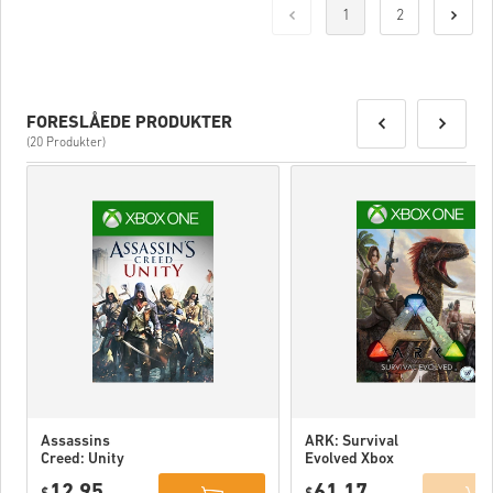
1
2
FORESLÅEDE PRODUKTER
(20 Produkter)
Assassins
ARK: Survival
Creed: Unity
Evolved Xbox
Xbox One WW
One WW
12,95
61,17