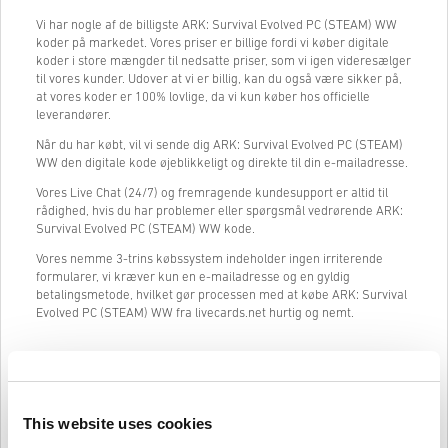
Vi har nogle af de billigste ARK: Survival Evolved PC (STEAM) WW
koder på markedet. Vores priser er billige fordi vi køber digitale
koder i store mængder til nedsatte priser, som vi igen videresælger
til vores kunder. Udover at vi er billig, kan du også være sikker på,
at vores koder er 100% lovlige, da vi kun køber hos officielle
leverandører.
Når du har købt, vil vi sende dig ARK: Survival Evolved PC (STEAM)
WW den digitale kode øjeblikkeligt og direkte til din e-mailadresse.
Vores Live Chat (24/7) og fremragende kundesupport er altid til
rådighed, hvis du har problemer eller spørgsmål vedrørende ARK:
Survival Evolved PC (STEAM) WW kode.
Vores nemme 3-trins købssystem indeholder ingen irriterende
formularer, vi kræver kun en e-mailadresse og en gyldig
betalingsmetode, hvilket gør processen med at købe ARK: Survival
Evolved PC (STEAM) WW fra livecards.net hurtig og nemt.
Sådan fungerer det på Livecards.net
This website uses cookies
Ansvarsfraskrivelse
Ny på Livecards.net? Det er hurtigt og nemt at købe digitale koder: