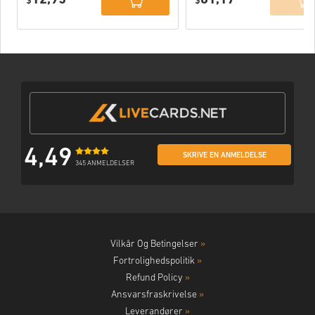
$
$
4,49
SKRIVE EN ANMELDELSE
345 ANMELDELSER
Vilkår Og Betingelser
»
Fortrolighedspolitik
»
Refund Policy
»
Ansvarsfraskrivelse
»
Leverandører
»