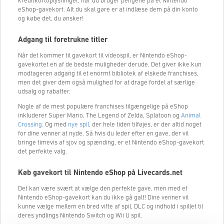
kreditkortoplysninger, når du bruger pengene på et Nintendo
eShop-gavekort. Alt du skal gøre er at indlæse dem på din konto
og købe det, du ønsker!
Adgang til foretrukne titler
Når det kommer til gavekort til videospil, er Nintendo eShop-
gavekortet en af ​​de bedste muligheder derude. Det giver ikke kun
modtageren adgang til et enormt bibliotek af elskede franchises,
men det giver dem også mulighed for at drage fordel af særlige
udsalg og rabatter.
Nogle af de mest populære franchises tilgængelige på eShop
inkluderer Super Mario, The Legend of Zelda, Splatoon og
Animal
Crossing
. Og med
nye spil,
der hele tiden tilføjes, er der altid noget
for dine venner at nyde. Så hvis du leder efter en gave, der vil
bringe timevis af sjov og spænding, er et Nintendo eShop-gavekort
det perfekte valg.
Køb gavekort til Nintendo eShop på Livecards.net
Det kan være svært at vælge den perfekte gave, men med et
Nintendo eShop-gavekort kan du ikke gå galt! Dine venner vil
kunne vælge mellem en bred vifte af spil, DLC og indhold i spillet til
deres yndlings Nintendo Switch og Wii U spil.