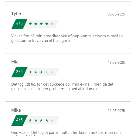
Indhold der kan downloades eller DLC produkter - Du skal
have det originale spil, for at kunne spille denne udvigelse.
Tyler
Du kan modtage mere end én kode for nogle produkter.
20-08-2025
Se den hurtige guide ovenfor, eller følg trinene nedenfor 👇
4/5
• Vælg dit produkt
• Indtast din e-mailadresse
Send
Annullere
Virker fint på min amerikanske eShop-konto, selvom e-mailen
• Vælg din foretrukne betalingsmetode
godt kunne have været hurtigere.
• Gennemfør din ordre
Når det er gjort, modtager du en e-mail med et sikkert link til at få
adgang til din kode.
Mia
17-08-2025
3/5
Det tog lidt tid, før det dukkede op i min e-mail, men da det
gjorde, var der ingen problemer med at indløse det.
Mike
14-08-2025
4/5
God værdi. Det tog et par minutter, før koden ankom, men den